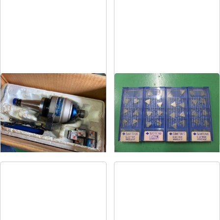
ハイスピンドル
カッタチップ
メーカー
BIG
メーカー
住友電工
形
式
NT40U-NXG5-130D
形
式
TPKN22TR T250A
年
式
-
年
式
-