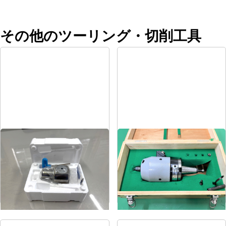
その他のツーリング・切削工具
EWNボーリングヘッド
増速スピンドル
メーカー
BIGカイザー
メーカー
日本精密機械
形
式
EWN2-32CK5
形
式
HS-2220
年
式
-
年
式
-