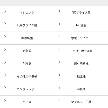
マシニング
NCフライス盤
汎用フライス盤
NC旋盤
汎用旋盤
放電・ワイヤー
研削盤
中ぐり・ボール盤
削り盤
鋼材切断機
その他工作機械
鍛圧機
コンプレッサー
溶接機
バイス
マグネット工具