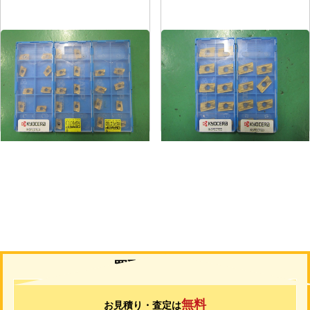
ミーリングチップ
ミーリングチップ
メーカー
京セラ
メーカー
京セラ
形
式
BDMT11T308ER-JT
形
式
BDMT170408ER-JT
年
式
-
年
式
-
買取について
無料
お見積り・査定は