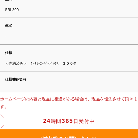
SRI-300
年式
-
仕様
＜売約済み＞ ﾛｰﾀﾘｰｽｰﾊﾟｰﾃﾞｯｸｽ ３００Φ
仕様書(PDF)
ホームページの内容と現品に相違がある場合は、現品を優先させて頂きま
す。
24
365
時間
日受付中