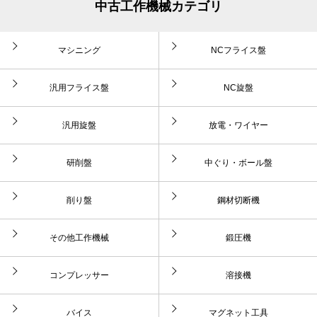
中古工作機械カテゴリ
マシニング
NCフライス盤
汎用フライス盤
NC旋盤
汎用旋盤
放電・ワイヤー
研削盤
中ぐり・ボール盤
削り盤
鋼材切断機
その他工作機械
鍛圧機
コンプレッサー
溶接機
バイス
マグネット工具