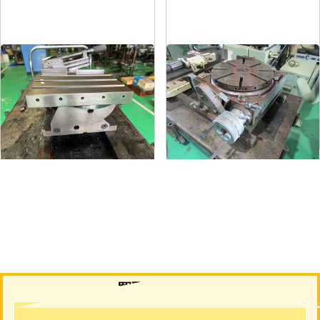
傾斜回転角テーブル
傾斜円テーブル
メーカー
-
メーカー
日研
形
式
-
形
式
NST-300
年
式
-
年
式
1973
買取について