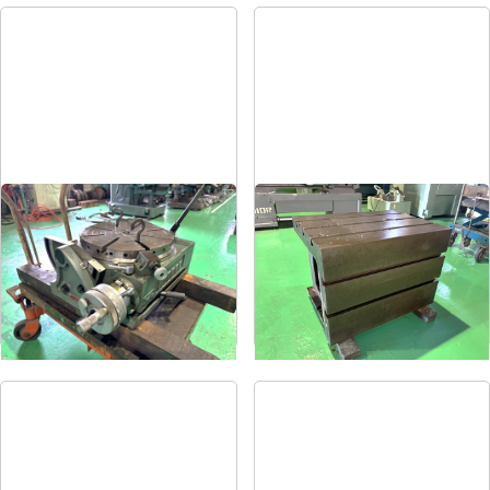
傾斜円テーブル
ラジアル用テーブル
メーカー
日研
メーカー
-
形
式
NST-300HP
形
式
-
年
式
1980
年
式
-