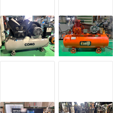
コンプレッサー
コンプレッサー
メーカー
アネスト岩田
メーカー
明治
形
式
TLP55-10
形
式
H-2
年
式
2004
年
式
1981
コンプレッサー
コンプレッサー