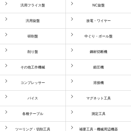
汎用フライス盤
NC旋盤
汎用旋盤
放電・ワイヤー
研削盤
中ぐり・ボール盤
削り盤
鋼材切断機
その他工作機械
鍛圧機
コンプレッサー
溶接機
バイス
マグネット工具
各種テーブル
測定工具
ツーリング・切削工具
補要工具・機械周辺機器