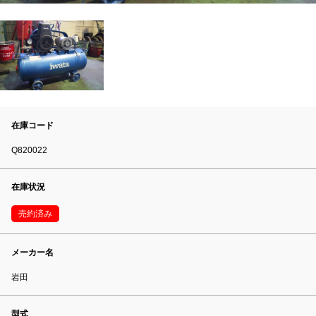
在庫コード
Q820022
在庫状況
売約済み
メーカー名
岩田
型式