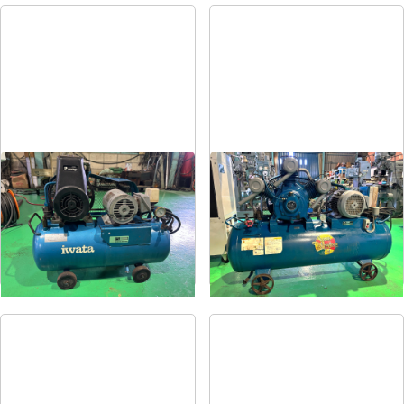
コンプレッサー
コンプレッサー
メーカー
岩田
メーカー
富士
形
式
SP-07CP
形
式
FS-75
年
式
1984
年
式
1997