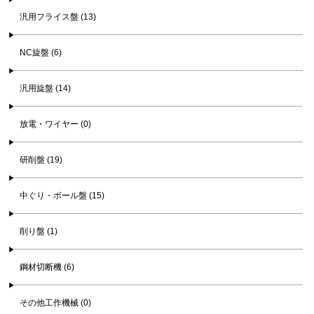
汎用フライス盤 (13)
NC旋盤 (6)
汎用旋盤 (14)
放電・ワイヤー (0)
研削盤 (19)
中ぐり・ボール盤 (15)
削り盤 (1)
鋼材切断機 (6)
その他工作機械 (0)