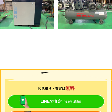
メーカー
三井精機
メーカー
日立
形
式
Z226AS3-R
形
式
1.5P-9.5V6
年
式
2010
年
式
1988
買取について
無料
お見積り・査定は
LINEで査定
（友だち追加）