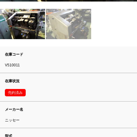
在庫コード
V510011
在庫状況
売約済み
メーカー名
ニッセー
型式