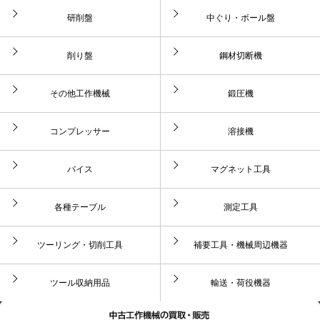
研削盤
中ぐり・ボール盤
削り盤
鋼材切断機
その他工作機械
鍛圧機
コンプレッサー
溶接機
バイス
マグネット工具
各種テーブル
測定工具
ツーリング・切削工具
補要工具・機械周辺機器
ツール収納用品
輸送・荷役機器