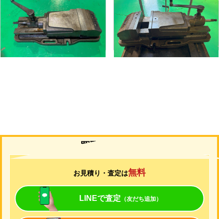
メーカー
武田
メーカー
武田
形
式
TK-200HVS-U
形
式
TK-200HVS-U
年
式
-
年
式
-
買取について
無料
お見積り・査定は
LINEで査定
（友だち追加）