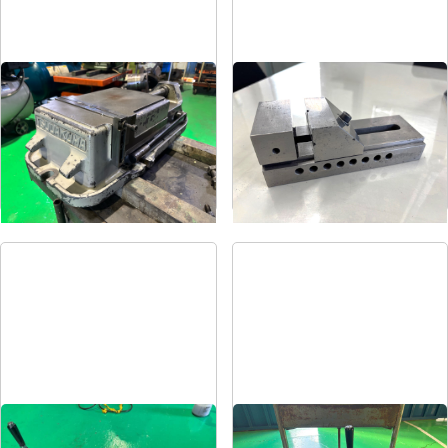
マシンバイス
精密バイス
メーカー
ツダコマ
メーカー
-
形
式
VG-250
形
式
-
年
式
-
年
式
-
油圧バイス
油圧バイス