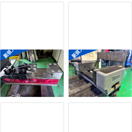
新規入荷
新規入荷
メカ増力マシンバイス
大型マシンバイス
メーカー
ツダコマ
メーカー
ツダコマ
形
式
Vi-1635
形
式
VB-300
年
式
2018
年
式
-