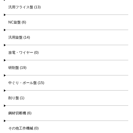
汎用フライス盤 (13)
NC旋盤 (6)
汎用旋盤 (14)
放電・ワイヤー (0)
研削盤 (19)
中ぐり・ボール盤 (15)
削り盤 (1)
鋼材切断機 (6)
その他工作機械 (0)