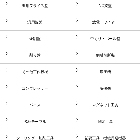
汎用フライス盤
NC旋盤
汎用旋盤
放電・ワイヤー
研削盤
中ぐり・ボール盤
削り盤
鋼材切断機
その他工作機械
鍛圧機
コンプレッサー
溶接機
バイス
マグネット工具
各種テーブル
測定工具
ツーリング・切削工具
補要工具・機械周辺機器