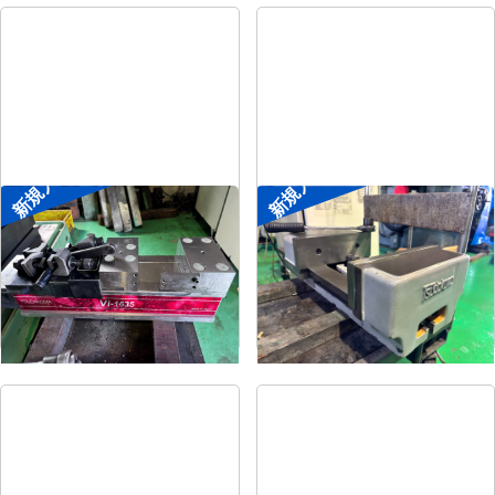
新規入荷
新規入荷
メカ増力マシンバイス
大型マシンバイス
メーカー
ツダコマ
メーカー
ツダコマ
形
式
Vi-1635
形
式
VB-300
年
式
2018
年
式
-