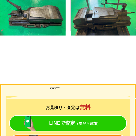
メーカー
武田
メーカー
武田
形
式
TK-200HVS-U
形
式
TK-200HVS-U
年
式
-
年
式
-
買取について
無料
お見積り・査定は
LINEで査定
（友だち追加）