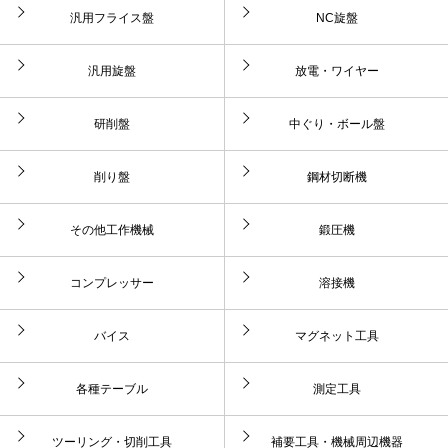
汎用フライス盤
NC旋盤
汎用旋盤
放電・ワイヤー
研削盤
中ぐり・ボール盤
削り盤
鋼材切断機
その他工作機械
鍛圧機
コンプレッサー
溶接機
バイス
マグネット工具
各種テーブル
測定工具
ツーリング・切削工具
補要工具・機械周辺機器