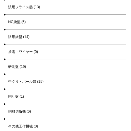
汎用フライス盤 (13)
NC旋盤 (6)
汎用旋盤 (14)
放電・ワイヤー (0)
研削盤 (19)
中ぐり・ボール盤 (15)
削り盤 (1)
鋼材切断機 (6)
その他工作機械 (0)