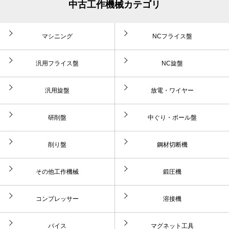
中古工作機械カテゴリ
マシニング
NCフライス盤
汎用フライス盤
NC旋盤
汎用旋盤
放電・ワイヤー
研削盤
中ぐり・ボール盤
削り盤
鋼材切断機
その他工作機械
鍛圧機
コンプレッサー
溶接機
バイス
マグネット工具