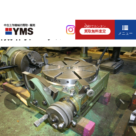
各種テーブル
40秒でカンタン
買取無料査定
傾斜円テーブル
メニュー