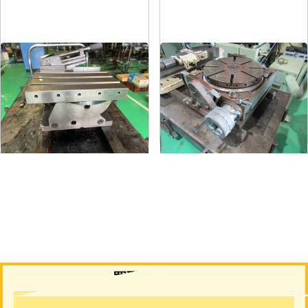
傾斜回転角テーブル
傾斜円テーブル
メーカー
-
メーカー
日研
形
式
-
形
式
NST-300
年
式
-
年
式
1973
買取について