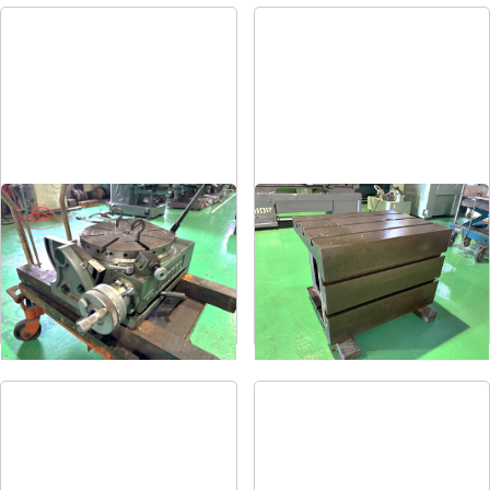
傾斜円テーブル
ラジアル用テーブル
メーカー
日研
メーカー
-
形
式
NST-300HP
形
式
-
年
式
1980
年
式
-