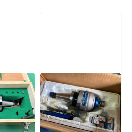
ハイスピンドル
機械
BIG
メーカー
NT40U-NXG5-130D
形
式
-
年
式