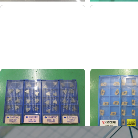
カッタチップ
ミーリングチップ
住友電工
京セラ
メーカー
メーカー
TPKN22TR T250A
BDMT11T3
形
式
形
式
-
-
年
式
年
式