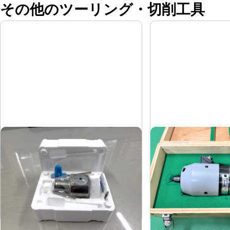
その他のツーリング・切削工具
EWNボーリングヘッド
増速スピンドル
BIGカイザー
日本精密
メーカー
メーカー
EWN2-32CK5
HS-2220
形
式
形
式
-
-
年
式
年
式