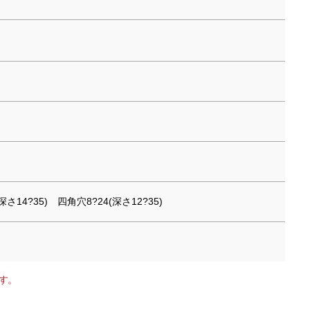
14?35) 四角穴8?24(深さ12?35)
す。