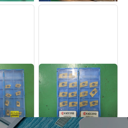
ミーリングチップ
京セラ
メーカー
08ER-JT
BDMT170408ER-JT
形
式
-
年
式