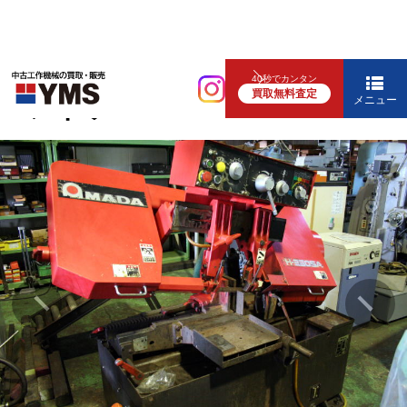
鋼材切断機
40秒でカンタン
買取無料査定
バンドソー
メニュー