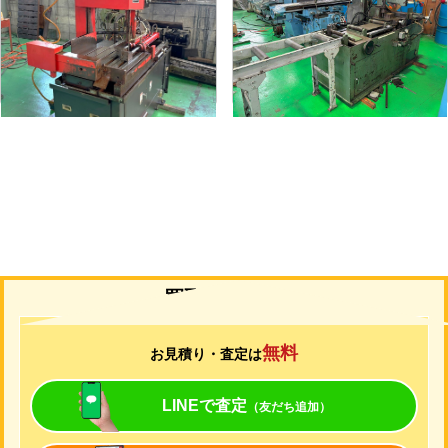
メーカー
アマダ
メーカー
村橋
形
式
VM-420
形
式
VG100A
年
式
1999
年
式
-
買取について
無料
お見積り・査定は
LINEで査定
（友だち追加）