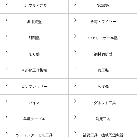
汎用フライス盤
NC旋盤
汎用旋盤
放電・ワイヤー
研削盤
中ぐり・ボール盤
削り盤
鋼材切断機
その他工作機械
鍛圧機
コンプレッサー
溶接機
バイス
マグネット工具
各種テーブル
測定工具
ツーリング・切削工具
補要工具・機械周辺機器