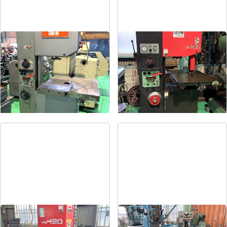
コンターマシン
コンターマシン
メーカー
ニコテック
メーカー
アマダ
形
式
NCC-500
形
式
VA-400
年
式
1986
年
式
1990
立形バンドソー
全自動丸鋸切断機