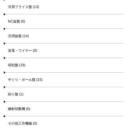
汎用フライス盤 (13)
NC旋盤 (6)
汎用旋盤 (14)
放電・ワイヤー (0)
研削盤 (19)
中ぐり・ボール盤 (15)
削り盤 (1)
鋼材切断機 (6)
その他工作機械 (0)