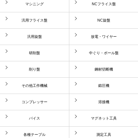
マシニング
NCフライス盤
汎用フライス盤
NC旋盤
汎用旋盤
放電・ワイヤー
研削盤
中ぐり・ボール盤
削り盤
鋼材切断機
その他工作機械
鍛圧機
コンプレッサー
溶接機
バイス
マグネット工具
各種テーブル
測定工具