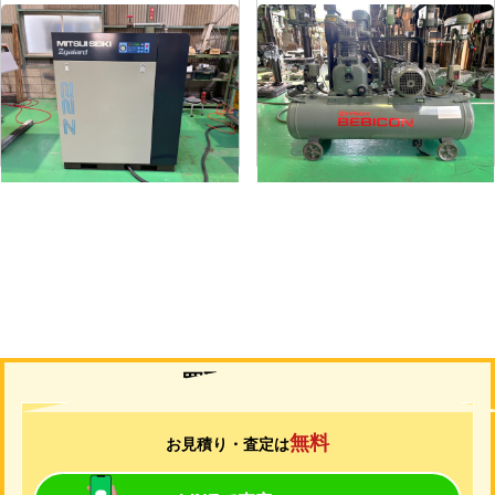
コンプレッサー
コンプレッサー
メーカー
三井精機
メーカー
日立
形
式
Z226AS3-R
形
式
1.5P-9.5V6
年
式
2010
年
式
1988
買取について
無料
お見積り・査定は