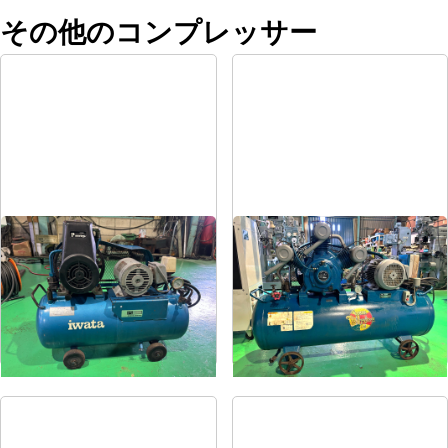
その他のコンプレッサー
コンプレッサー
コンプレッサー
メーカー
岩田
メーカー
富士
形
式
SP-07CP
形
式
FS-75
年
式
1984
年
式
1997