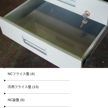
平日9:00~17:00
キーワード検索
カテゴリー一覧
マシニング (8)
NCフライス盤 (4)
汎用フライス盤 (13)
NC旋盤 (6)