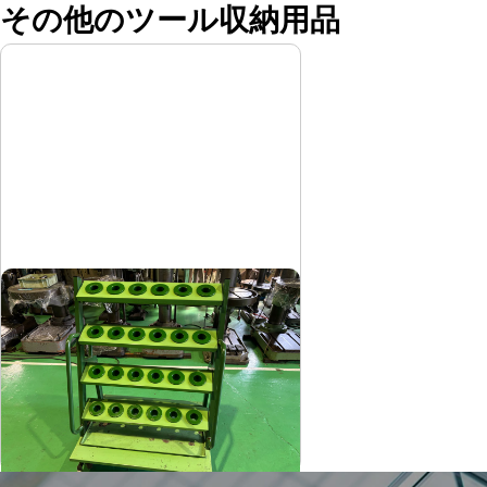
その他のツール収納用品
ツーリングワゴン
サカエ
メーカー
-
形
式
-
年
式