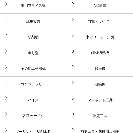
汎用フライス盤
NC旋盤
汎用旋盤
放電・ワイヤー
研削盤
中ぐり・ボール盤
削り盤
鋼材切断機
その他工作機械
鍛圧機
コンプレッサー
溶接機
バイス
マグネット工具
各種テーブル
測定工具
ツーリング・切削工具
補要工具・機械周辺機器