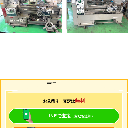
メーカー
マザック
メーカー
山崎
形
式
MK-860S
形
式
MAZAK-ACE-1000
年
式
1989
年
式
1976
買取について
無料
お見積り・査定は
LINEで査定
（友だち追加）