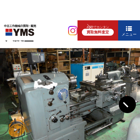
汎用旋盤
40秒でカンタン
買取無料査定
6尺旋盤
メニュー