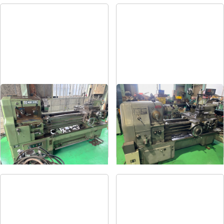
8尺旋盤
6尺旋盤
メーカー
森精機
メーカー
オークマ
形
式
MS-1250
形
式
LS-800
年
式
-
年
式
1986