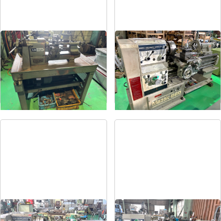
卓上旋盤
6尺旋盤
メーカー
エグロ
メーカー
マザック
形
式
LB8-4B
形
式
MK-860S
年
式
1973
年
式
1989
6尺旋盤
7尺旋盤