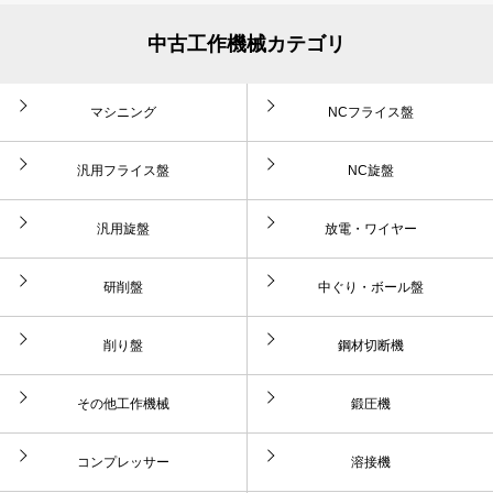
中古工作機械カテゴリ
マシニング
NCフライス盤
汎用フライス盤
NC旋盤
汎用旋盤
放電・ワイヤー
研削盤
中ぐり・ボール盤
削り盤
鋼材切断機
その他工作機械
鍛圧機
コンプレッサー
溶接機