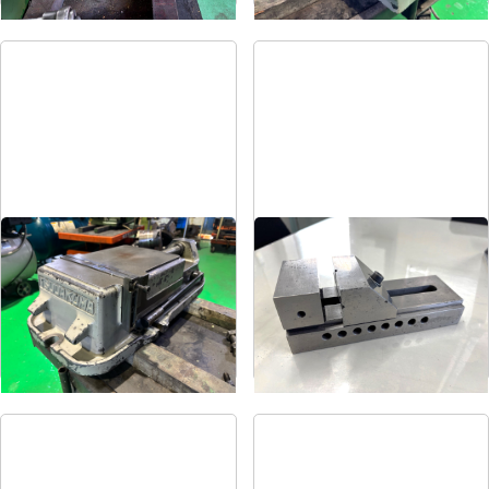
マシンバイス
精密バイス
メーカー
ツダコマ
メーカー
-
形
式
VG-250
形
式
-
年
式
-
年
式
-