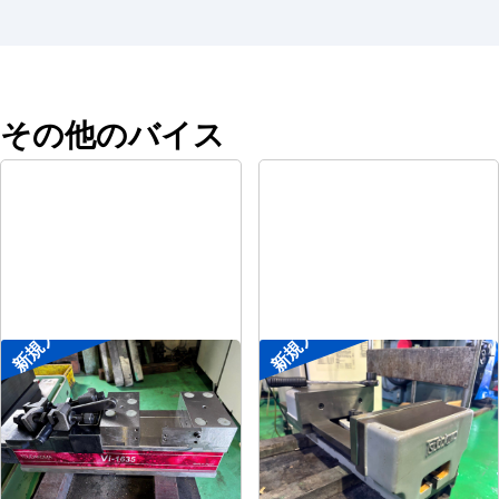
その他のバイス
新規入荷
新規入荷
メカ増力マシンバイス
大型マシンバイス
メーカー
ツダコマ
メーカー
ツダコマ
形
式
Vi-1635
形
式
VB-300
年
式
2018
年
式
-