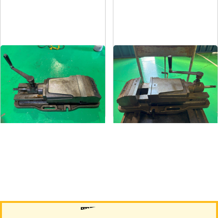
油圧バイス
油圧バイス
メーカー
武田
メーカー
武田
形
式
TK-200HVS-U
形
式
TK-200HVS-U
年
式
-
年
式
-
買取について