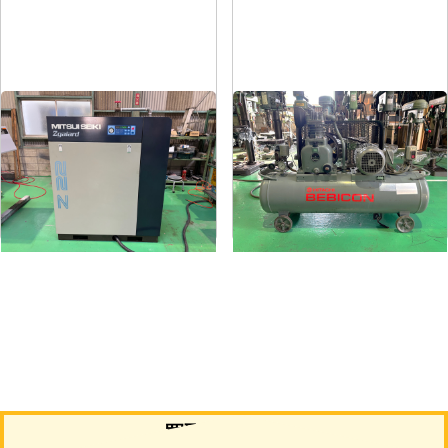
コンプレッサー
コンプレッサー
メーカー
三井精機
メーカー
日立
形
式
Z226AS3-R
形
式
1.5P-9.5V6
年
式
2010
年
式
1988
買取について