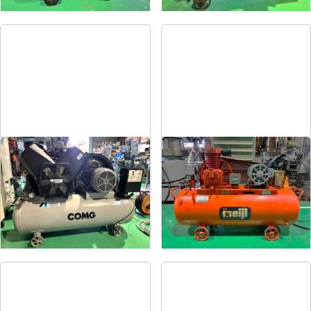
コンプレッサー
コンプレッサー
メーカー
アネスト岩田
メーカー
明治
形
式
TLP55-10
形
式
H-2
年
式
2004
年
式
1981