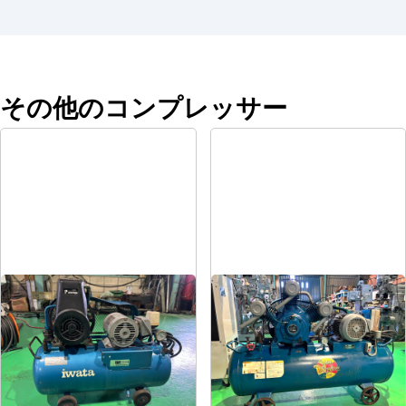
その他のコンプレッサー
コンプレッサー
コンプレッサー
メーカー
岩田
メーカー
富士
形
式
SP-07CP
形
式
FS-75
年
式
1984
年
式
1997