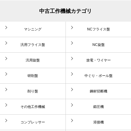
中古工作機械カテゴリ
マシニング
NCフライス盤
汎用フライス盤
NC旋盤
汎用旋盤
放電・ワイヤー
研削盤
中ぐり・ボール盤
削り盤
鋼材切断機
その他工作機械
鍛圧機
コンプレッサー
溶接機