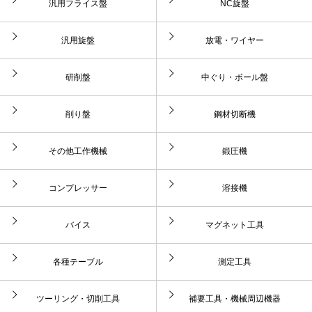
汎用フライス盤
NC旋盤
汎用旋盤
放電・ワイヤー
研削盤
中ぐり・ボール盤
削り盤
鋼材切断機
その他工作機械
鍛圧機
コンプレッサー
溶接機
バイス
マグネット工具
各種テーブル
測定工具
ツーリング・切削工具
補要工具・機械周辺機器