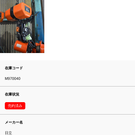
在庫コード
M970040
在庫状況
売約済み
メーカー名
日立