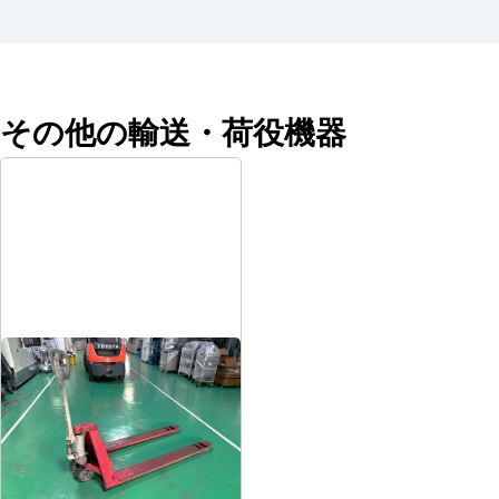
その他の輸送・荷役機器
ハンドパレットトラック
メーカー
ビシャモン
形
式
BMRP10-L50
年
式
-