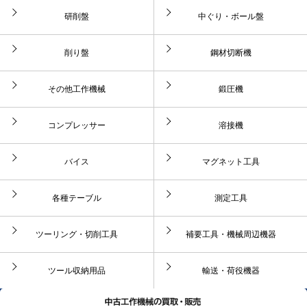
研削盤
中ぐり・ボール盤
削り盤
鋼材切断機
その他工作機械
鍛圧機
コンプレッサー
溶接機
バイス
マグネット工具
各種テーブル
測定工具
ツーリング・切削工具
補要工具・機械周辺機器
ツール収納用品
輸送・荷役機器