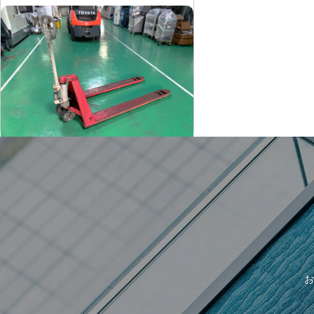
ハンドパレットトラック
ビシャモン
メーカー
BMRP10-L50
形
式
-
年
式
お