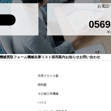
お電話
0569
平日
機械買取フォーム
機械在庫リスト
採用案内
お知らせ
お問い合わせ
汎用フライス盤
研削盤
その他工作機械
バイス