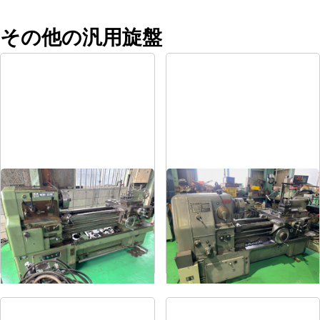
その他の汎用旋盤
8尺旋盤
6尺旋盤
メーカー
森精機
メーカー
オークマ
形
式
MS-1250
形
式
LS-800
年
式
-
年
式
1986