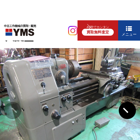
汎用旋盤
40秒でカンタン
買取無料査定
6尺旋盤
メニュー