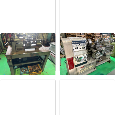
卓上旋盤
6尺旋盤
メーカー
エグロ
メーカー
マザック
形
式
LB8-4B
形
式
MK-860S
年
式
1973
年
式
1989