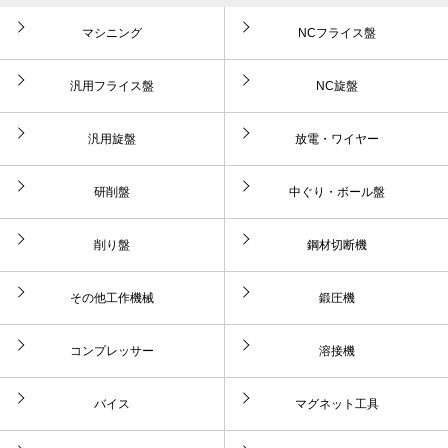
マシニング
NCフライス盤
汎用フライス盤
NC旋盤
汎用旋盤
放電・ワイヤー
研削盤
中ぐり・ボール盤
削り盤
鋼材切断機
その他工作機械
鍛圧機
コンプレッサー
溶接機
バイス
マグネット工具