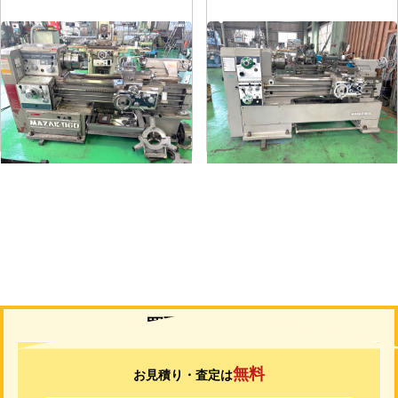
6尺旋盤
7尺旋盤
メーカー
マザック
メーカー
山崎
形
式
MK-860S
形
式
MAZAK-ACE-1000
年
式
1989
年
式
1976
買取について
無料
お見積り・査定は