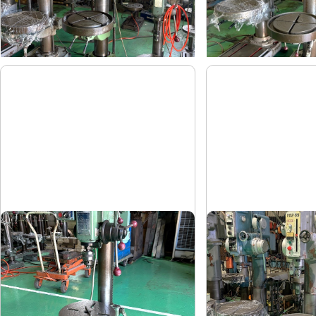
-
-
年
式
年
式
卓上ボール盤
直立ボール盤
吉良
吉田
メーカー
メーカー
KRT-340
YD2-55
形
式
形
式