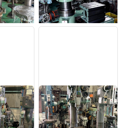
-
年
式
直立ボール盤
吉田
メーカー
YUD-600
形
式