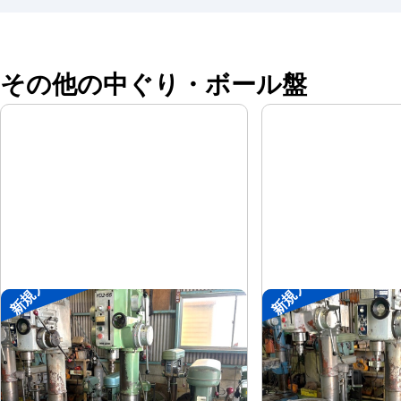
その他の中ぐり・ボール盤
新規入荷
新規入荷
直立ボール盤
直立ボール盤
森精機
吉良
メーカー
メーカー
YD2-55
KRTG-540
形
式
形
式