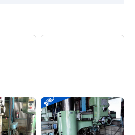
新規入荷
ラジアルボール盤
森精機
メーカー
YR3-115
形
式