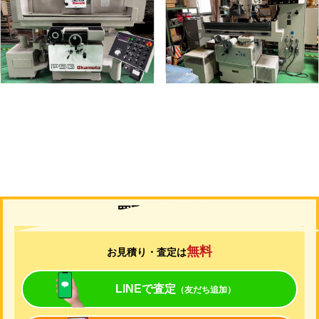
メーカー
岡本
メーカー
ユング
形
式
PSG-52DX
形
式
JF-420N
年
式
1997
年
式
2006
買取について
無料
お見積り・査定は
LINEで査定
（友だち追加）