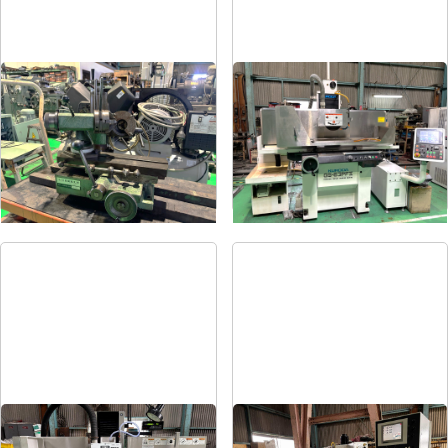
ドリル研削盤
平面研削盤
メーカー
飯田
メーカー
クロダ
形
式
YG-200F
形
式
GS-63PFⅡ
年
式
-
年
式
2015
平面研削盤
平面研削盤