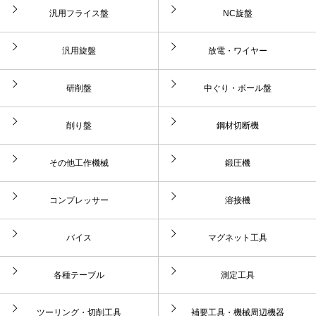
汎用フライス盤
NC旋盤
汎用旋盤
放電・ワイヤー
研削盤
中ぐり・ボール盤
削り盤
鋼材切断機
その他工作機械
鍛圧機
コンプレッサー
溶接機
バイス
マグネット工具
各種テーブル
測定工具
ツーリング・切削工具
補要工具・機械周辺機器