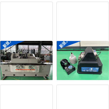
新規入荷
新規入荷
円筒研削盤
ドリル研削盤
メーカー
シギヤ精機
メーカー
ニシガキ
形
式
GP-30B-100H
形
式
ドリ研Xシンニング
年
式
1991
年
式
-