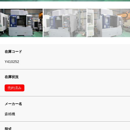
在庫コード
Y410252
在庫状況
売約済み
メーカー名
森精機
型式