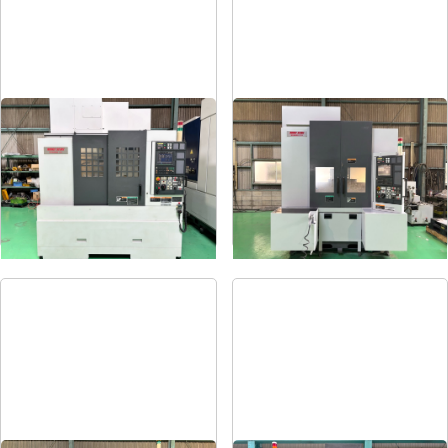
#5立マシニング
#4立マシニング
メーカー
森精機
メーカー
森精機
形
式
NV5000α1A/40
形
式
NV4000DCG
年
式
2008
年
式
2004