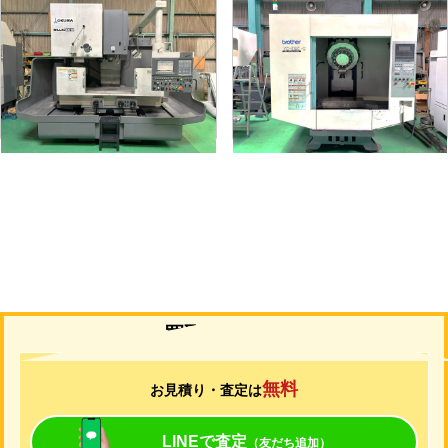
#5立マシニング
タッピングセンター
メーカー
オークマ
メーカー
ブラザー
形
式
MILLAC-561V
形
式
TC-S2C-O
年
式
2006
年
式
2007
買取について
無料
お見積り・査定は
LINEで査定
（友だち追加）