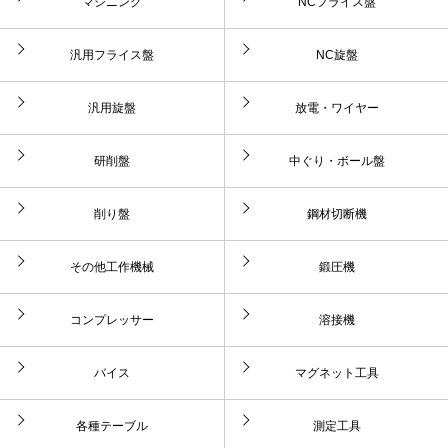
マシニング
NCフライス盤
汎用フライス盤
NC旋盤
汎用旋盤
放電・ワイヤー
研削盤
中ぐり・ボール盤
削り盤
鋼材切断機
その他工作機械
鍛圧機
コンプレッサー
溶接機
バイス
マグネット工具
各種テーブル
測定工具