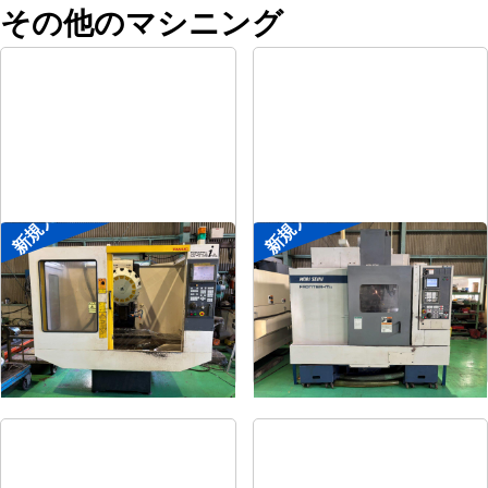
その他のマシニング
新規入荷
新規入荷
ドリリングセンター
#4立マシニング
メーカー
ファナック
メーカー
森精機
形
式
α-T14iAL
形
式
FRONTIER-MⅡ/40
年
式
1999
年
式
1995