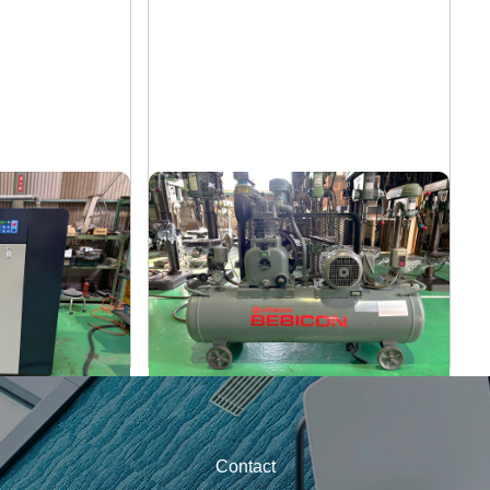
コンプレッサー
日立
メーカー
R
1.5P-9.5V6
形
式
1988
年
式
Contact