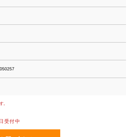
50257
す。
日受付中