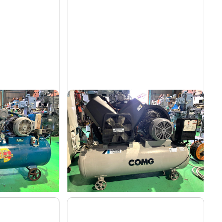
コンプレッサー
アネスト岩田
メーカー
TLP55-10
形
式
2004
年
式