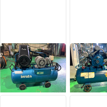
コンプレッサー
コンプレッサー
岩田
富士
メーカー
メーカー
SP-07CP
FS-75
形
式
形
式
1984
1997
年
式
年
式