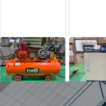
コンプレッサー
コンプレッサー
明治
三井精機
メーカー
メーカー
H-2
Z226AS3-
形
式
形
式
1981
2010
年
式
年
式