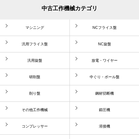
中古工作機械カテゴリ
マシニング
NCフライス盤
汎用フライス盤
NC旋盤
汎用旋盤
放電・ワイヤー
研削盤
中ぐり・ボール盤
削り盤
鋼材切断機
その他工作機械
鍛圧機
コンプレッサー
溶接機