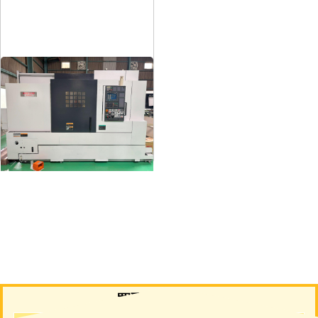
12″NC旋盤
メーカー
森精機
形
式
NL3000/700
年
式
2006
買取について