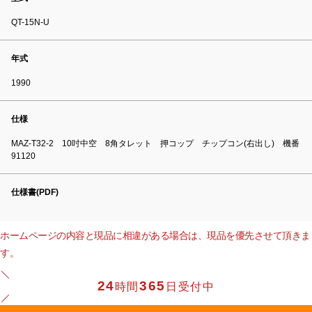
QT-15N-U
年式
1990
仕様
MAZ-T32-2 10吋中空 8角タレット 押コップ チップコン(右出し) 機番
91120
仕様書(PDF)
ホームページの内容と現品に相違がある場合は、現品を優先させて頂きま
す。
24
365
時間
日受付中