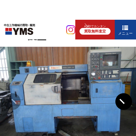
NC旋盤
40秒でカンタン
買取無料査定
10″NC旋盤
メニュー