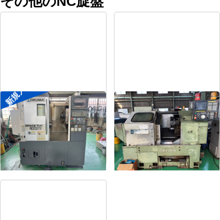
その他のNC旋盤
新規入荷
8″NC旋盤
8″NC旋盤
メーカー
オークマ
メーカー
オークマ
形
式
LB2500EX
形
式
LB-12
年
式
2008
年
式
1989