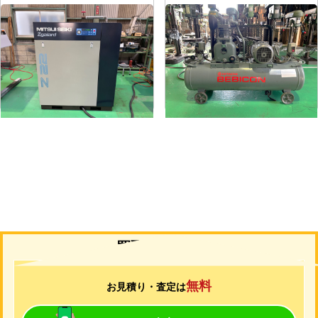
コンプレッサー
コンプレッサー
メーカー
三井精機
メーカー
日立
形
式
Z226AS3-R
形
式
1.5P-9.5V6
年
式
2010
年
式
1988
買取について
無料
お見積り・査定は