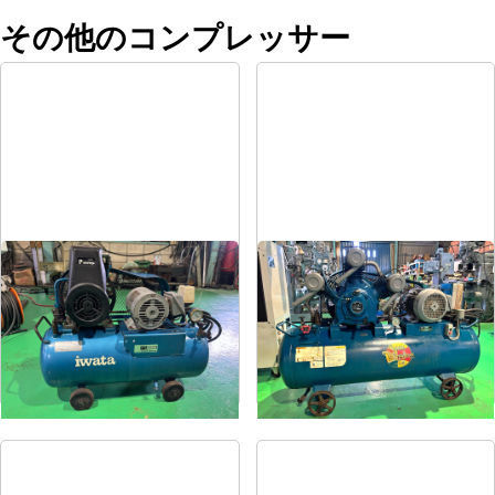
その他のコンプレッサー
コンプレッサー
コンプレッサー
メーカー
岩田
メーカー
富士
形
式
SP-07CP
形
式
FS-75
年
式
1984
年
式
1997