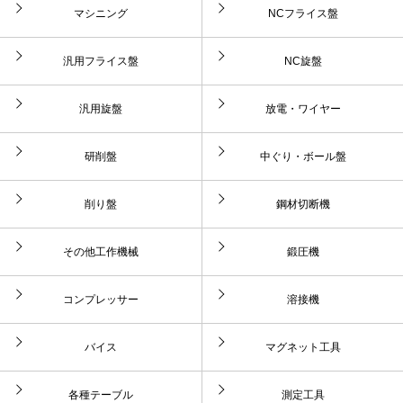
マシニング
NCフライス盤
汎用フライス盤
NC旋盤
汎用旋盤
放電・ワイヤー
研削盤
中ぐり・ボール盤
削り盤
鋼材切断機
その他工作機械
鍛圧機
コンプレッサー
溶接機
バイス
マグネット工具
各種テーブル
測定工具