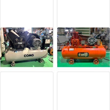
コンプレッサー
コンプレッサー
メーカー
アネスト岩田
メーカー
明治
形
式
TLP55-10
形
式
H-2
年
式
2004
年
式
1981