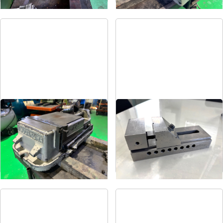
マシンバイス
精密バイス
メーカー
ツダコマ
メーカー
-
形
式
VG-250
形
式
-
年
式
-
年
式
-