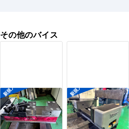
その他のバイス
新規入荷
新規入荷
メカ増力マシンバイス
大型マシンバイス
メーカー
ツダコマ
メーカー
ツダコマ
形
式
Vi-1635
形
式
VB-300
年
式
2018
年
式
-