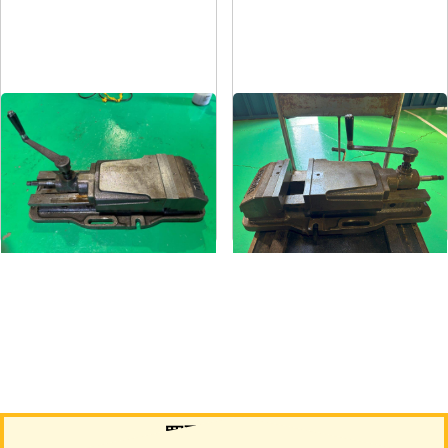
油圧バイス
油圧バイス
メーカー
武田
メーカー
武田
形
式
TK-200HVS-U
形
式
TK-200HVS-U
年
式
-
年
式
-
買取について