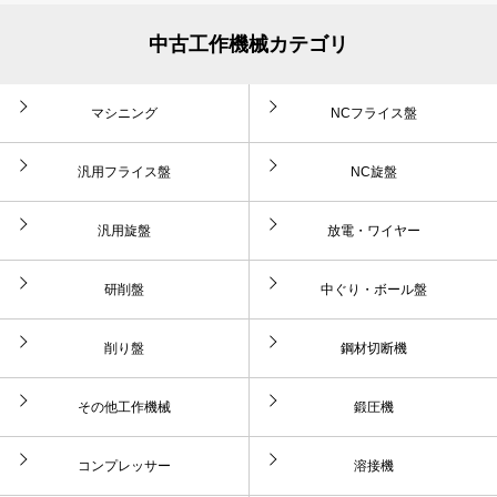
中古工作機械カテゴリ
マシニング
NCフライス盤
汎用フライス盤
NC旋盤
汎用旋盤
放電・ワイヤー
研削盤
中ぐり・ボール盤
削り盤
鋼材切断機
その他工作機械
鍛圧機
コンプレッサー
溶接機