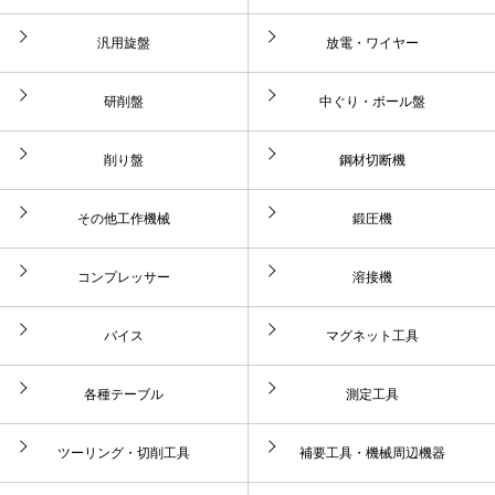
汎用旋盤
放電・ワイヤー
研削盤
中ぐり・ボール盤
削り盤
鋼材切断機
その他工作機械
鍛圧機
コンプレッサー
溶接機
バイス
マグネット工具
各種テーブル
測定工具
ツーリング・切削工具
補要工具・機械周辺機器