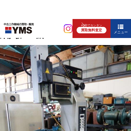
放電・ワイヤー
40秒でカンタン
買取無料査定
細穴加工機
メニュー