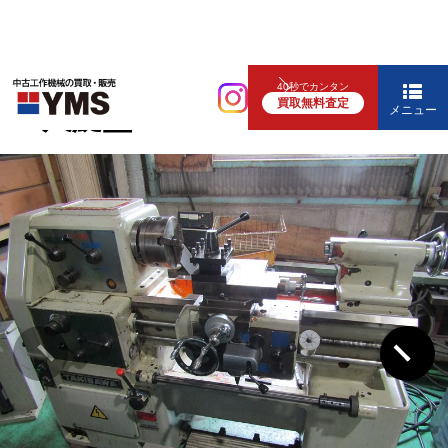
汎用旋盤
40秒でカンタン
買取無料査定
4.5尺旋盤
メニュー