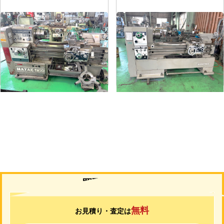
6尺旋盤
7尺旋盤
メーカー
マザック
メーカー
山崎
形
式
MK-860S
形
式
MAZAK-ACE-1000
年
式
1989
年
式
1976
買取について
無料
お見積り・査定は