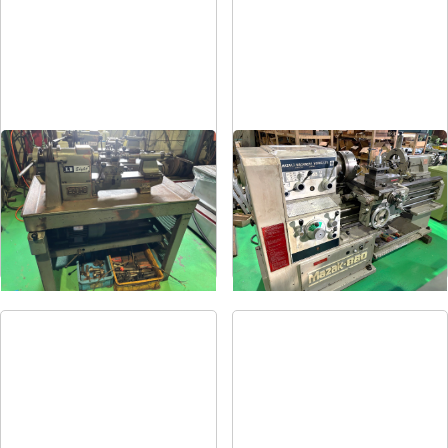
卓上旋盤
6尺旋盤
メーカー
エグロ
メーカー
マザック
形
式
LB8-4B
形
式
MK-860S
年
式
1973
年
式
1989