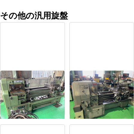
その他の汎用旋盤
8尺旋盤
6尺旋盤
メーカー
森精機
メーカー
オークマ
形
式
MS-1250
形
式
LS-800
年
式
-
年
式
1986