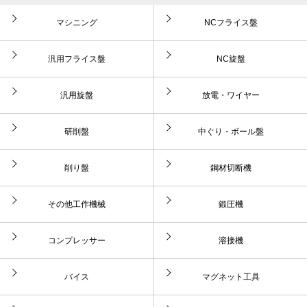
マシニング
NCフライス盤
汎用フライス盤
NC旋盤
汎用旋盤
放電・ワイヤー
研削盤
中ぐり・ボール盤
削り盤
鋼材切断機
その他工作機械
鍛圧機
コンプレッサー
溶接機
バイス
マグネット工具