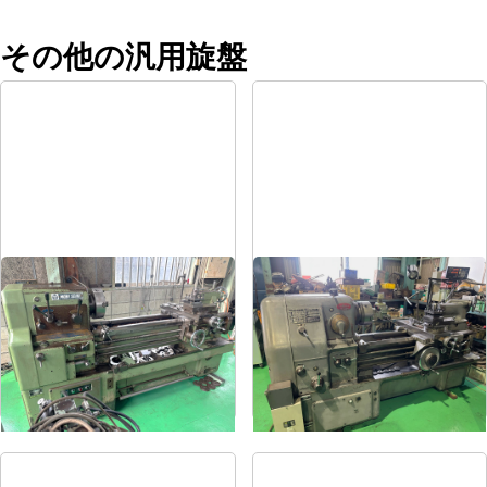
その他の汎用旋盤
8尺旋盤
6尺旋盤
メーカー
森精機
メーカー
オークマ
形
式
MS-1250
形
式
LS-800
年
式
-
年
式
1986