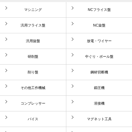
マシニング
NCフライス盤
汎用フライス盤
NC旋盤
汎用旋盤
放電・ワイヤー
研削盤
中ぐり・ボール盤
削り盤
鋼材切断機
その他工作機械
鍛圧機
コンプレッサー
溶接機
バイス
マグネット工具