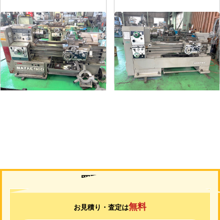
6尺旋盤
7尺旋盤
メーカー
マザック
メーカー
山崎
形
式
MK-860S
形
式
MAZAK-ACE-1000
年
式
1989
年
式
1976
買取について
無料
お見積り・査定は