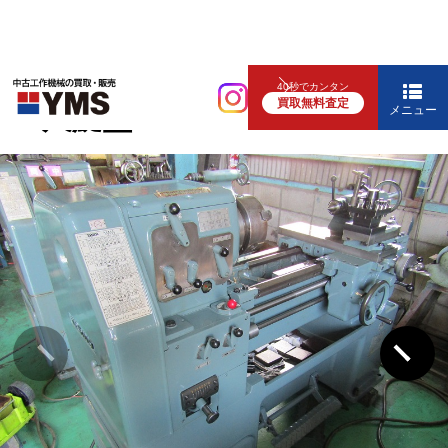
汎用旋盤
40秒でカンタン
買取無料査定
4.5尺旋盤
メニュー