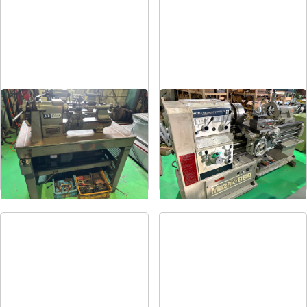
卓上旋盤
6尺旋盤
メーカー
エグロ
メーカー
マザック
形
式
LB8-4B
形
式
MK-860S
年
式
1973
年
式
1989