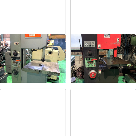
コンターマシン
コンターマシン
メーカー
ニコテック
メーカー
アマダ
形
式
NCC-500
形
式
VA-400
年
式
1986
年
式
1990