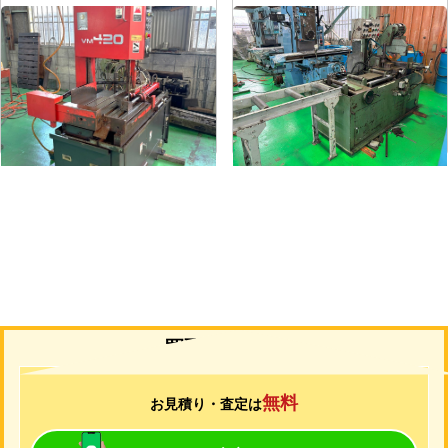
立形バンドソー
全自動丸鋸切断機
メーカー
アマダ
メーカー
村橋
形
式
VM-420
形
式
VG100A
年
式
1999
年
式
-
買取について
無料
お見積り・査定は