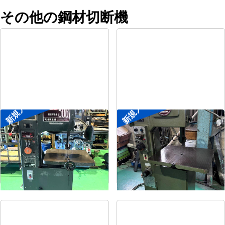
その他の鋼材切断機
新規入荷
新規入荷
コンターマシン
コンターマシン
メーカー
キヨタ工機
メーカー
アンドソー
形
式
KY-300
形
式
TA-300
年
式
-
年
式
-