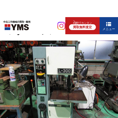
鋼材切断機
40秒でカンタン
買取無料査定
コンターマシン
メニュー