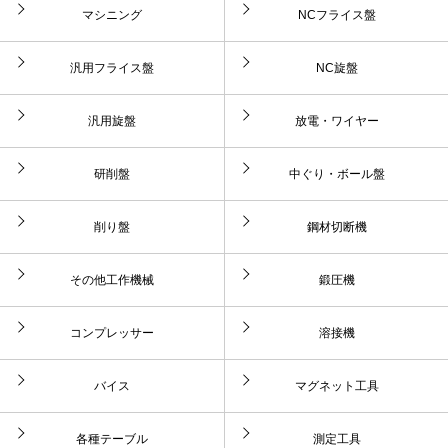
マシニング
NCフライス盤
汎用フライス盤
NC旋盤
汎用旋盤
放電・ワイヤー
研削盤
中ぐり・ボール盤
削り盤
鋼材切断機
その他工作機械
鍛圧機
コンプレッサー
溶接機
バイス
マグネット工具
各種テーブル
測定工具