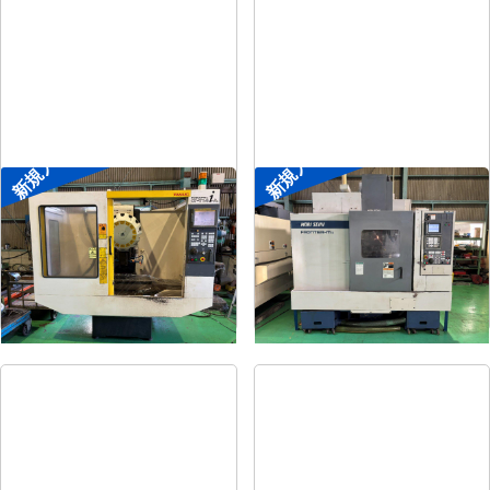
新規入荷
新規入荷
ドリリングセンター
#4立マシニング
メーカー
ファナック
メーカー
森精機
形
式
α-T14iAL
形
式
FRONTIER-MⅡ/40
年
式
1999
年
式
1995