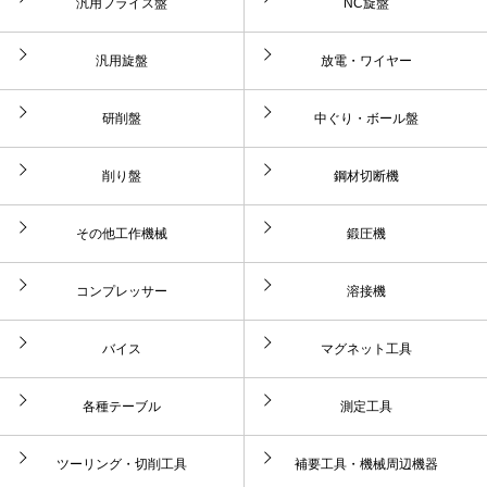
汎用フライス盤
NC旋盤
汎用旋盤
放電・ワイヤー
研削盤
中ぐり・ボール盤
削り盤
鋼材切断機
その他工作機械
鍛圧機
コンプレッサー
溶接機
バイス
マグネット工具
各種テーブル
測定工具
ツーリング・切削工具
補要工具・機械周辺機器