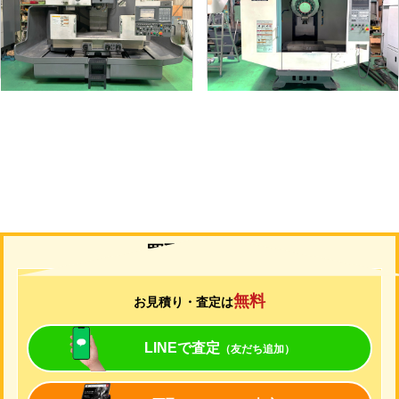
メーカー
オークマ
メーカー
ブラザー
形
式
MILLAC-561V
形
式
TC-S2C-O
年
式
2006
年
式
2007
買取について
無料
お見積り・査定は
LINEで査定
（友だち追加）