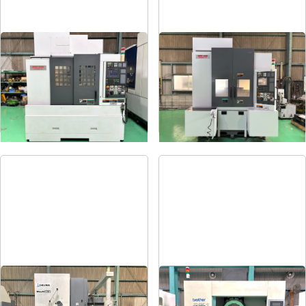
#5立マシニング
#4立マシニング
メーカー
森精機
メーカー
森精機
形
式
NV5000α1A/40
形
式
NV4000DCG
年
式
2008
年
式
2004
#5立マシニング
タッピングセンター