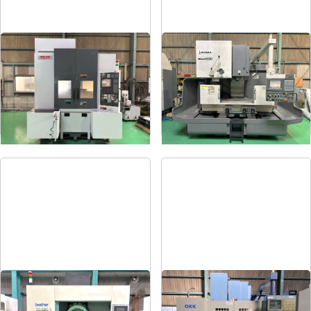
#4立マシニング
#5立マシニング
メーカー
森精機
メーカー
オークマ
形
式
NV4000DCG
形
式
MILLAC-561V
年
式
2004
年
式
2006
タッピングセンター
#5立マシニング