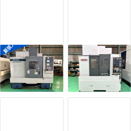
新規入荷
#4立マシニング
#5立マシニング
メーカー
森精機
メーカー
森精機
形
式
FRONTIER-MⅡ/40
形
式
NV5000α1A/40
年
式
1995
年
式
2008