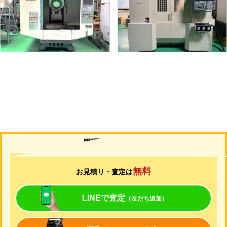
メーカー
ブラザー
メーカー
OKK
形
式
TC-S2C-O
形
式
VM-5ⅡC
年
式
2007
年
式
2002
買取について
無料
お見積り・査定は
LINEで査定
（友だち追加）