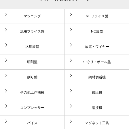
マシニング
NCフライス盤
汎用フライス盤
NC旋盤
汎用旋盤
放電・ワイヤー
研削盤
中ぐり・ボール盤
削り盤
鋼材切断機
その他工作機械
鍛圧機
コンプレッサー
溶接機
バイス
マグネット工具