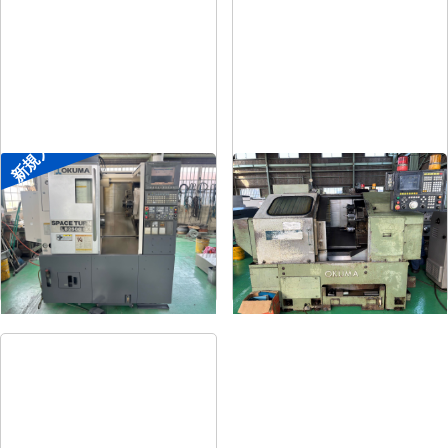
新規入荷
8″NC旋盤
8″NC旋盤
メーカー
オークマ
メーカー
オークマ
形
式
LB2500EX
形
式
LB-12
年
式
2008
年
式
1989