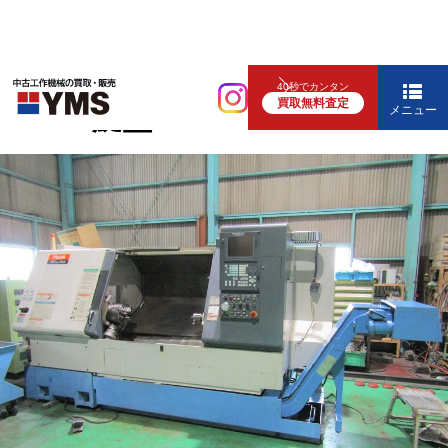
NC旋盤
40秒でカンタン
買取無料査定
10″NC旋盤
メニュー