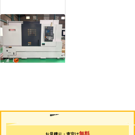
12″NC旋盤
メーカー
森精機
形
式
NL3000/700
年
式
2006
買取について
無料
お見積り・査定は