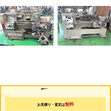
6尺旋盤
7尺旋盤
メーカー
マザック
メーカー
山崎
形
式
MK-860S
形
式
MAZAK-ACE-1000
年
式
1989
年
式
1976
買取について
無料
お見積り・査定は