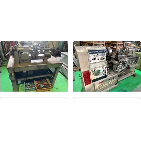
卓上旋盤
6尺旋盤
メーカー
エグロ
メーカー
マザック
形
式
LB8-4B
形
式
MK-860S
年
式
1973
年
式
1989