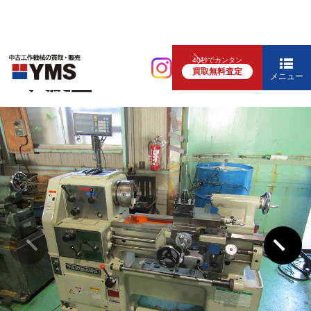
汎用旋盤
40秒でカンタン
買取無料査定
4.5尺旋盤
メニュー