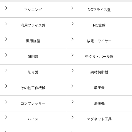
マシニング
NCフライス盤
汎用フライス盤
NC旋盤
汎用旋盤
放電・ワイヤー
研削盤
中ぐり・ボール盤
削り盤
鋼材切断機
その他工作機械
鍛圧機
コンプレッサー
溶接機
バイス
マグネット工具