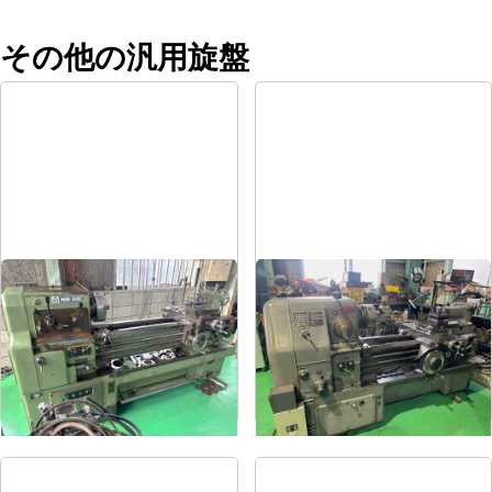
その他の汎用旋盤
8尺旋盤
6尺旋盤
メーカー
森精機
メーカー
オークマ
形
式
MS-1250
形
式
LS-800
年
式
-
年
式
1986