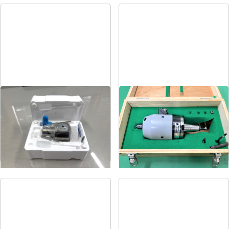
EWNボーリングヘッド
増速スピンドル
メーカー
BIGカイザー
メーカー
日本精密機械
形
式
EWN2-32CK5
形
式
HS-2220
年
式
-
年
式
-