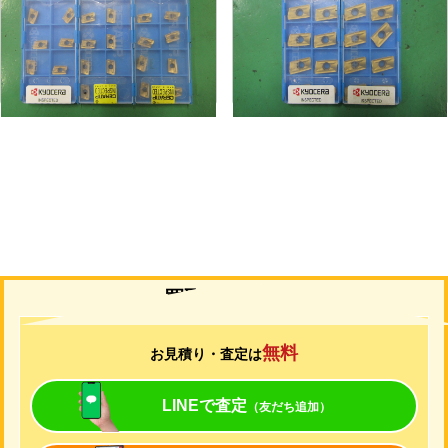
メーカー
京セラ
メーカー
京セラ
形
式
BDMT11T308ER-JT
形
式
BDMT170408ER-JT
年
式
-
年
式
-
買取について
無料
お見積り・査定は
LINEで査定
（友だち追加）