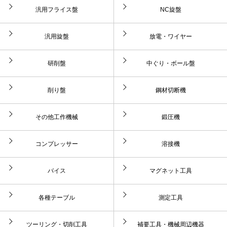
汎用フライス盤
NC旋盤
汎用旋盤
放電・ワイヤー
研削盤
中ぐり・ボール盤
削り盤
鋼材切断機
その他工作機械
鍛圧機
コンプレッサー
溶接機
バイス
マグネット工具
各種テーブル
測定工具
ツーリング・切削工具
補要工具・機械周辺機器