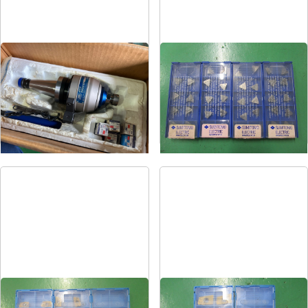
ハイスピンドル
カッタチップ
メーカー
BIG
メーカー
住友電工
形
式
NT40U-NXG5-130D
形
式
TPKN22TR T250A
年
式
-
年
式
-
ミーリングチップ
ミーリングチップ