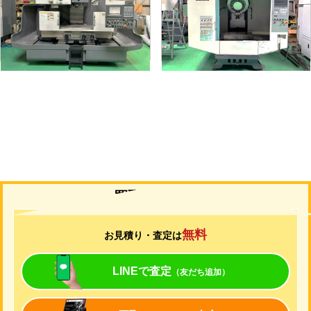
メーカー
オークマ
メーカー
ブラザー
形
式
MILLAC-561V
形
式
TC-S2C-O
年
式
2006
年
式
2007
買取について
無料
お見積り・査定は
LINEで査定
（友だち追加）