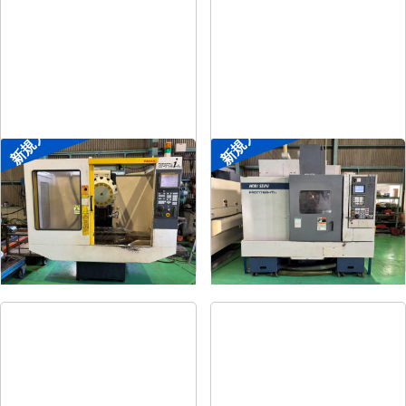
新規入荷
新規入荷
ドリリングセンター
#4立マシニング
メーカー
ファナック
メーカー
森精機
形
式
α-T14iAL
形
式
FRONTIER-MⅡ/40
年
式
1999
年
式
1995