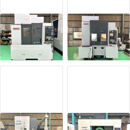
#5立マシニング
#4立マシニング
メーカー
森精機
メーカー
森精機
形
式
NV5000α1A/40
形
式
NV4000DCG
年
式
2008
年
式
2004
#5立マシニング
タッピングセンター