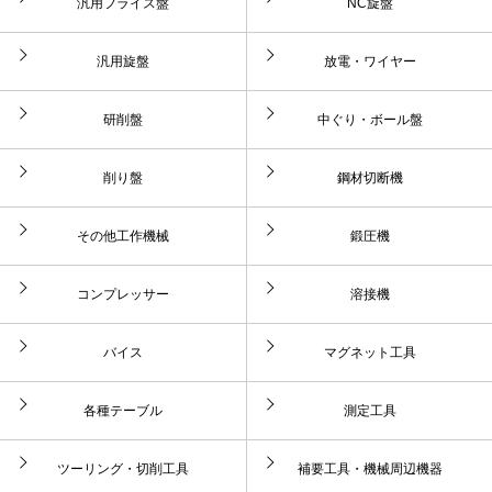
汎用フライス盤
NC旋盤
汎用旋盤
放電・ワイヤー
研削盤
中ぐり・ボール盤
削り盤
鋼材切断機
その他工作機械
鍛圧機
コンプレッサー
溶接機
バイス
マグネット工具
各種テーブル
測定工具
ツーリング・切削工具
補要工具・機械周辺機器