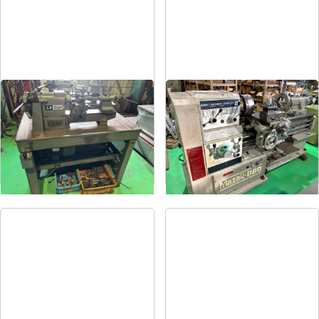
卓上旋盤
6尺旋盤
メーカー
エグロ
メーカー
マザック
形
式
LB8-4B
形
式
MK-860S
年
式
1973
年
式
1989