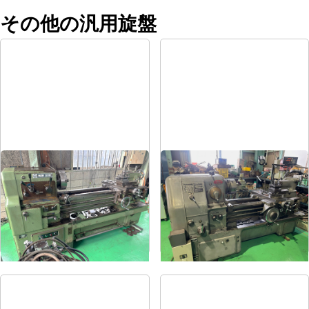
その他の汎用旋盤
8尺旋盤
6尺旋盤
メーカー
森精機
メーカー
オークマ
形
式
MS-1250
形
式
LS-800
年
式
-
年
式
1986