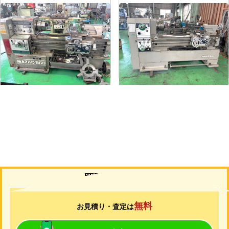
6尺旋盤
7尺旋盤
メーカー
マザック
メーカー
山崎
形
式
MK-860S
形
式
MAZAK-ACE-1000
年
式
1989
年
式
1976
買取について
無料
お見積り・査定は