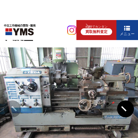
汎用旋盤
40秒でカンタン
買取無料査定
6尺旋盤
メニュー