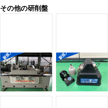
その他の研削盤
新規入荷
新規入荷
円筒研削盤
ドリル研削盤
メーカー
シギヤ精機
メーカー
ニシガキ
形
式
GP-30B-100H
形
式
ドリ研Xシンニング
年
式
1991
年
式
-