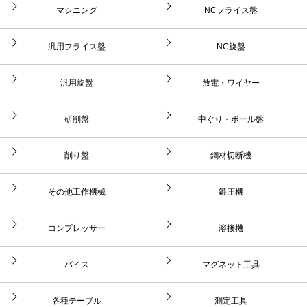
マシニング
NCフライス盤
汎用フライス盤
NC旋盤
汎用旋盤
放電・ワイヤー
研削盤
中ぐり・ボール盤
削り盤
鋼材切断機
その他工作機械
鍛圧機
コンプレッサー
溶接機
バイス
マグネット工具
各種テーブル
測定工具