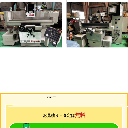
平面研削盤
平面研削盤
メーカー
岡本
メーカー
ユング
形
式
PSG-52DX
形
式
JF-420N
年
式
1997
年
式
2006
買取について
無料
お見積り・査定は