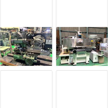
ドリル研削盤
平面研削盤
メーカー
飯田
メーカー
クロダ
形
式
YG-200F
形
式
GS-63PFⅡ
年
式
-
年
式
2015