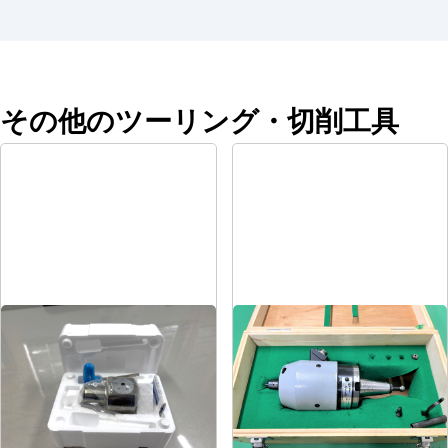
その他のツーリング・切削工具
EWNボーリングヘッド
増速スピンドル
メーカー
BIGカイザー
メーカー
日本精密機械
形
式
EWN2-32CK5
形
式
HS-2220
年
式
-
年
式
-