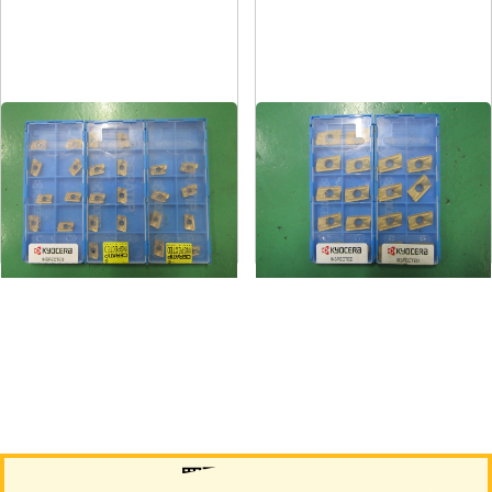
ミーリングチップ
ミーリングチップ
メーカー
京セラ
メーカー
京セラ
形
式
BDMT11T308ER-JT
形
式
BDMT170408ER-JT
年
式
-
年
式
-
買取について