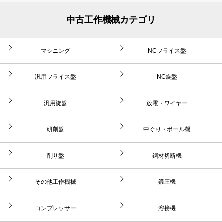
中古工作機械カテゴリ
マシニング
NCフライス盤
汎用フライス盤
NC旋盤
汎用旋盤
放電・ワイヤー
研削盤
中ぐり・ボール盤
削り盤
鋼材切断機
その他工作機械
鍛圧機
コンプレッサー
溶接機