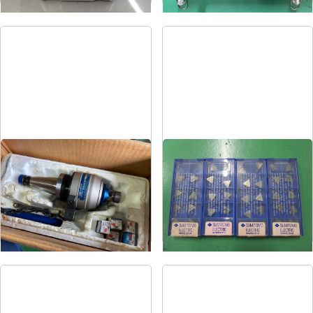
ハイスピンドル
カッタチップ
メーカー
BIG
メーカー
住友電工
形
式
NT40U-NXG5-130D
形
式
TPKN22TR T250A
年
式
-
年
式
-