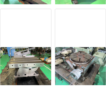
傾斜回転角テーブル
傾斜円テーブル
メーカー
-
メーカー
日研
形
式
-
形
式
NST-300
年
式
-
年
式
1973