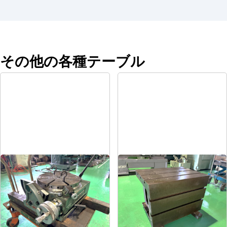
その他の各種テーブル
傾斜円テーブル
ラジアル用テーブル
メーカー
日研
メーカー
-
形
式
NST-300HP
形
式
-
年
式
1980
年
式
-