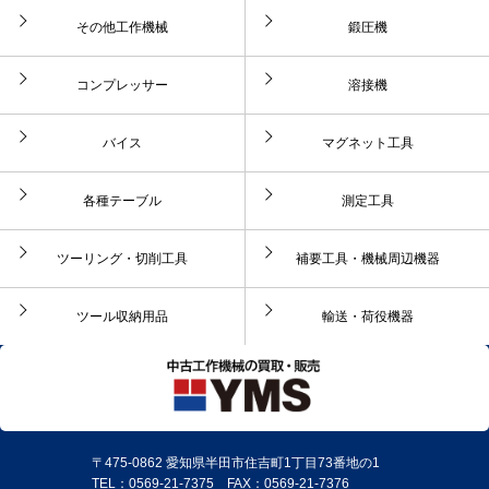
その他工作機械
鍛圧機
コンプレッサー
溶接機
バイス
マグネット工具
各種テーブル
測定工具
ツーリング・切削工具
補要工具・機械周辺機器
ツール収納用品
輸送・荷役機器
〒475-0862 愛知県半田市住吉町1丁目73番地の1
TEL：0569-21-7375 FAX：0569-21-7376