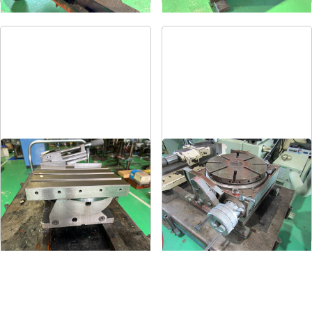
傾斜回転角テーブル
傾斜円テーブル
メーカー
-
メーカー
日研
形
式
-
形
式
NST-300
年
式
-
年
式
1973