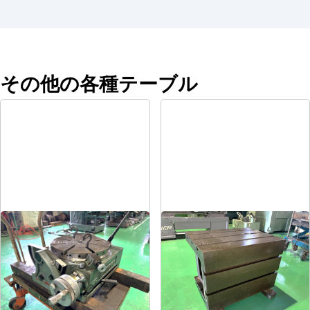
その他の各種テーブル
傾斜円テーブル
ラジアル用テーブル
メーカー
日研
メーカー
-
形
式
NST-300HP
形
式
-
年
式
1980
年
式
-