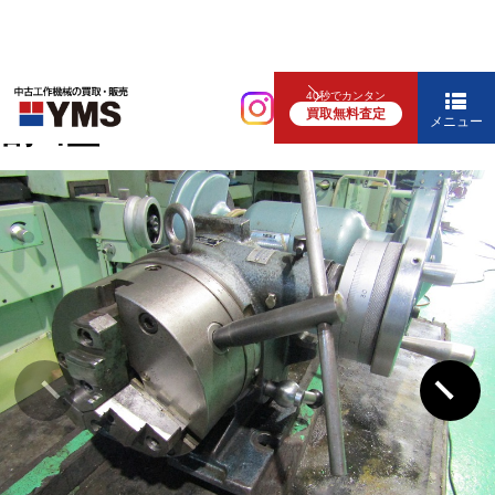
各種テーブル
40秒でカンタン
買取無料査定
割出盤
メニュー