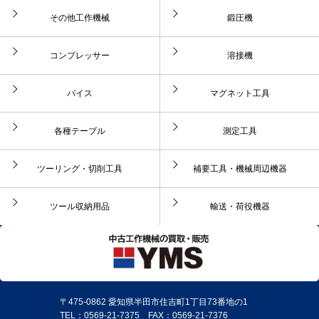
その他工作機械
鍛圧機
コンプレッサー
溶接機
バイス
マグネット工具
各種テーブル
測定工具
ツーリング・切削工具
補要工具・機械周辺機器
ツール収納用品
輸送・荷役機器
〒475-0862 愛知県半田市住吉町1丁目73番地の1
TEL：0569-21-7375 FAX：0569-21-7376