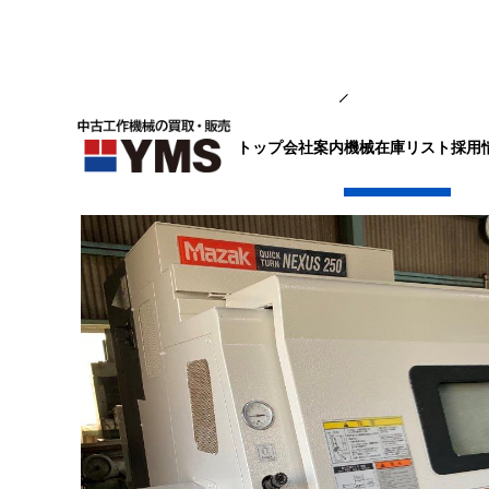
NC旋盤
トップ
会社案内
採用
機械在庫リスト
10″NC旋盤