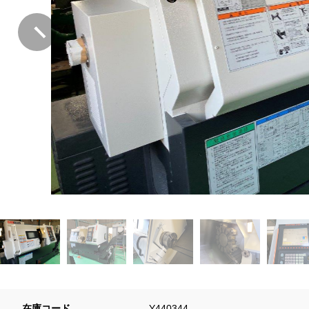
在庫コード
Y440344