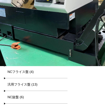
平日9:00~17:00
キーワード検索
カテゴリー一覧
マシニング (8)
NCフライス盤 (4)
汎用フライス盤 (13)
NC旋盤 (6)