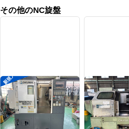
その他のNC旋盤
新規入荷
8″NC旋盤
8″NC旋盤
オークマ
オークマ
メーカー
メーカー
LB2500EX
LB-12
形
式
形
式
2008
1989
年
式
年
式