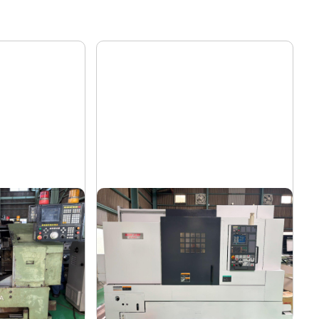
12″NC旋盤
森精機
メーカー
NL3000/700
形
式
2006
年
式