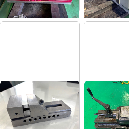
2018
-
年
式
年
式
精密バイス
油圧バイス
-
武田
メーカー
メーカー
-
TK-200HV
形
式
形
式
-
-
年
式
年
式