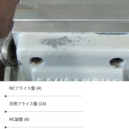
平日9:00~17:00
キーワード検索
カテゴリー一覧
マシニング (8)
NCフライス盤 (4)
汎用フライス盤 (13)
NC旋盤 (6)