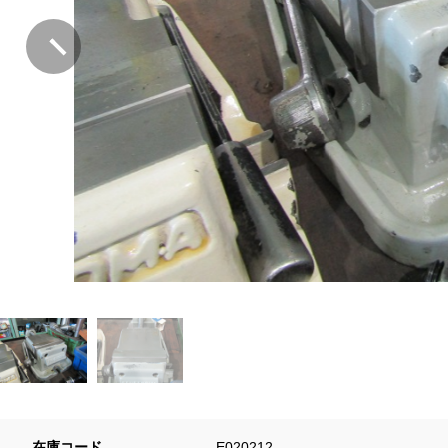
在庫コード
E020212