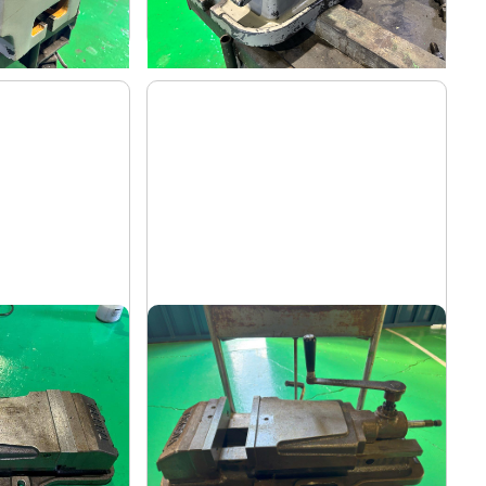
-
年
式
油圧バイス
武田
メーカー
S-U
TK-200HVS-U
形
式
-
年
式