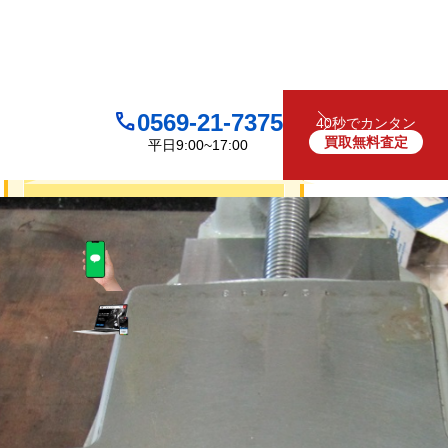
0569-21-7375
40秒でカンタン
買取無料査定
平日9:00~17:00
買取について
無料
お見積り・査定は
LINEで査定
（友だち追加）
買取フォームで査定
お電話でも受け付けております
0569-21-7375