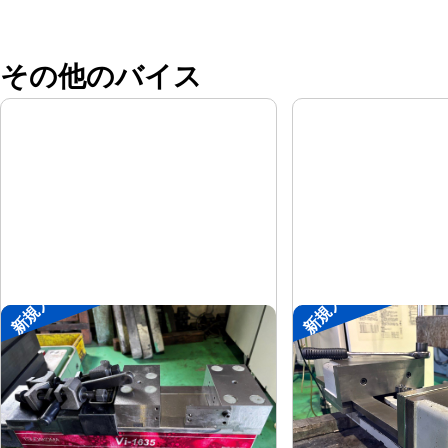
その他のバイス
新規入荷
新規入荷
メカ増力マシンバイス
大型マシンバイス
ツダコマ
ツダコマ
メーカー
メーカー
Vi-1635
VB-300
形
式
形
式