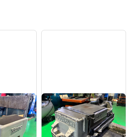
マシンバイス
ツダコマ
メーカー
VG-250
形
式