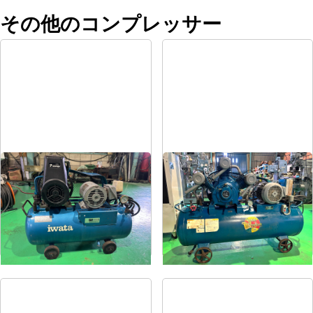
その他のコンプレッサー
コンプレッサー
コンプレッサー
メーカー
岩田
メーカー
富士
形
式
SP-07CP
形
式
FS-75
年
式
1984
年
式
1997