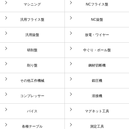
マシニング
NCフライス盤
汎用フライス盤
NC旋盤
汎用旋盤
放電・ワイヤー
研削盤
中ぐり・ボール盤
削り盤
鋼材切断機
その他工作機械
鍛圧機
コンプレッサー
溶接機
バイス
マグネット工具
各種テーブル
測定工具