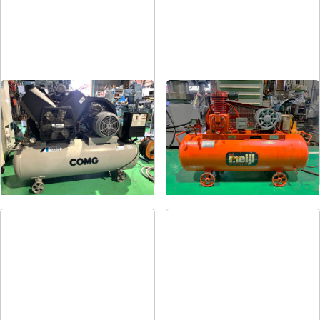
コンプレッサー
コンプレッサー
メーカー
アネスト岩田
メーカー
明治
形
式
TLP55-10
形
式
H-2
年
式
2004
年
式
1981