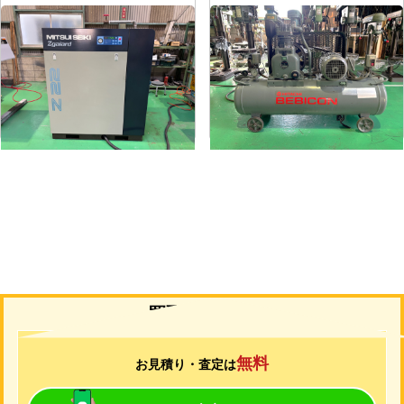
コンプレッサー
コンプレッサー
メーカー
三井精機
メーカー
日立
形
式
Z226AS3-R
形
式
1.5P-9.5V6
年
式
2010
年
式
1988
買取について
無料
お見積り・査定は