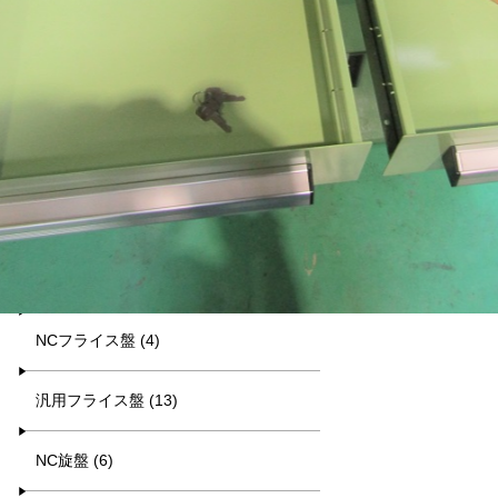
平日9:00~17:00
キーワード検索
カテゴリー一覧
マシニング (8)
NCフライス盤 (4)
汎用フライス盤 (13)
NC旋盤 (6)