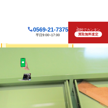
0569-21-7375
40秒でカンタン
買取無料査定
平日9:00~17:00
買取について
無料
お見積り・査定は
LINEで査定
（友だち追加）
買取フォームで査定
お電話でも受け付けております
0569-21-7375