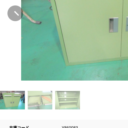
在庫コード
Y860083