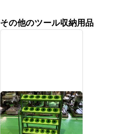
その他のツール収納用品
ツーリングワゴン
サカエ
メーカー
-
形
式