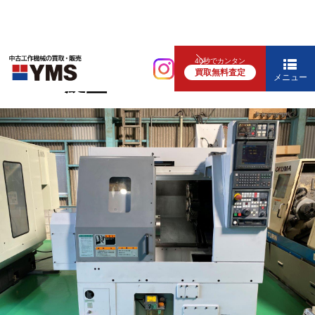
NC旋盤
40秒でカンタン
買取無料査定
10″NC旋盤
メニュー