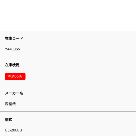
在庫コード
Y440355
在庫状況
売約済み
メーカー名
森精機
型式
CL-2000B