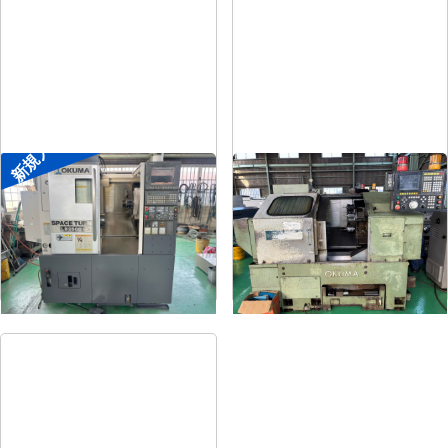
新規入荷
8″NC旋盤
8″NC旋盤
メーカー
オークマ
メーカー
オークマ
形
式
LB2500EX
形
式
LB-12
年
式
2008
年
式
1989