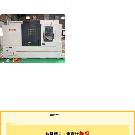
12″NC旋盤
メーカー
森精機
形
式
NL3000/700
年
式
2006
買取について
無料
お見積り・査定は