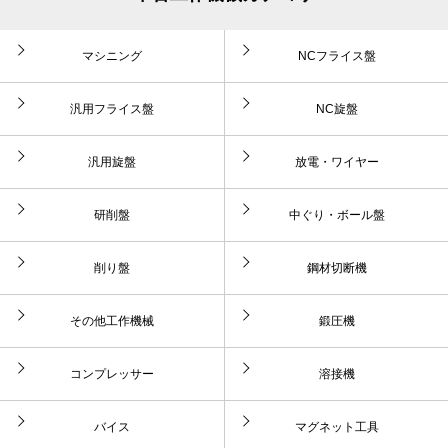
マシニング
NCフライス盤
汎用フライス盤
NC旋盤
汎用旋盤
放電・ワイヤー
研削盤
中ぐり・ボール盤
削り盤
鋼材切断機
その他工作機械
鍛圧機
コンプレッサー
溶接機
バイス
マグネット工具