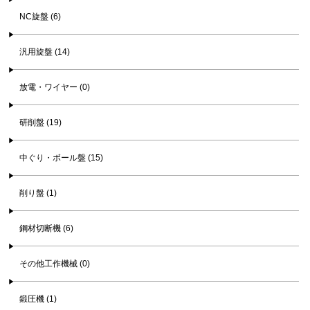
NC旋盤 (6)
汎用旋盤 (14)
放電・ワイヤー (0)
研削盤 (19)
中ぐり・ボール盤 (15)
削り盤 (1)
鋼材切断機 (6)
その他工作機械 (0)
鍛圧機 (1)