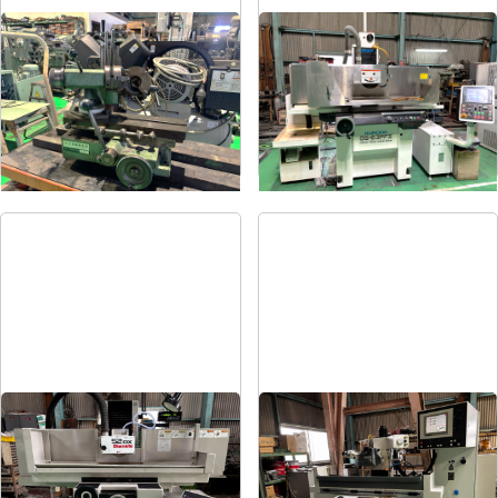
ドリル研削盤
平面研削盤
メーカー
飯田
メーカー
クロダ
形
式
YG-200F
形
式
GS-63PFⅡ
年
式
-
年
式
2015
平面研削盤
平面研削盤
メーカー
岡本
メーカー
ユング
形
式
PSG-52DX
形
式
JF-420N