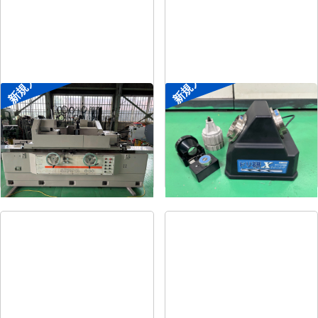
新規入荷
新規入荷
円筒研削盤
ドリル研削盤
メーカー
シギヤ精機
メーカー
ニシガキ
形
式
GP-30B-100H
形
式
ドリ研Xシンニング
年
式
1991
年
式
-