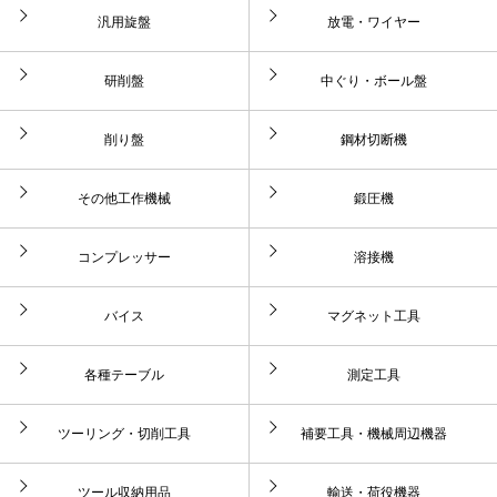
汎用旋盤
放電・ワイヤー
研削盤
中ぐり・ボール盤
削り盤
鋼材切断機
その他工作機械
鍛圧機
コンプレッサー
溶接機
バイス
マグネット工具
各種テーブル
測定工具
ツーリング・切削工具
補要工具・機械周辺機器
ツール収納用品
輸送・荷役機器