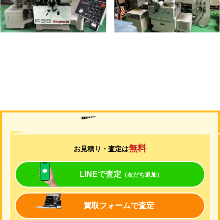
年
式
1997
年
式
2006
買取について
無料
お見積り・査定は
LINEで査定
（友だち追加）
買取フォームで査定