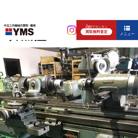
研削盤
40秒でカンタン
買取無料査定
工具研削盤
メニュー