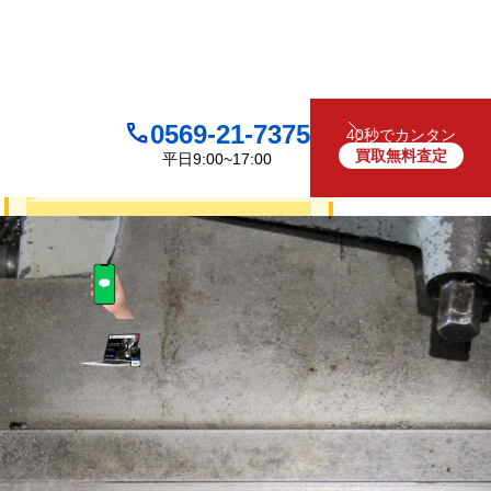
0569-21-7375
40秒でカンタン
買取無料査定
平日9:00~17:00
買取について
無料
お見積り・査定は
LINEで査定
（友だち追加）
買取フォームで査定
お電話でも受け付けております
0569-21-7375