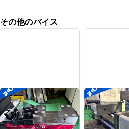
その他のバイス
新規入荷
新規入荷
メカ増力マシンバイス
大型マシンバイス
ツダコマ
ツダコマ
メーカー
メーカー
Vi-1635
VB-300
形
式
形
式