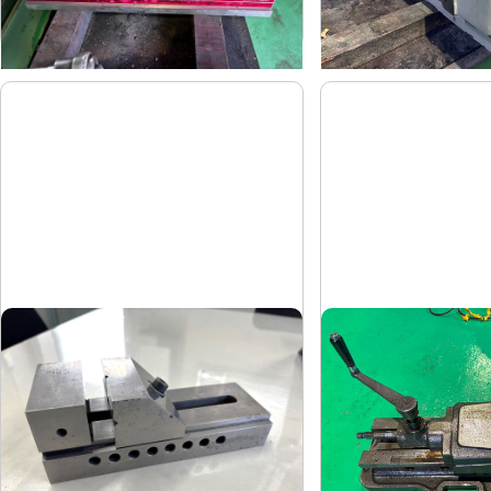
2018
-
年
式
年
式
精密バイス
油圧バイス
-
武田
メーカー
メーカー
-
TK-200HV
形
式
形
式
-
-
年
式
年
式