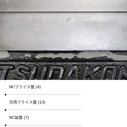
平日9:00~17:00
キーワード検索
カテゴリー一覧
マシニング (7)
NCフライス盤 (4)
汎用フライス盤 (13)
NC旋盤 (7)