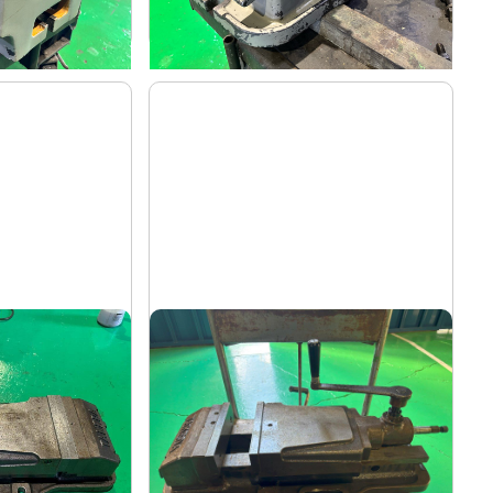
-
年
式
油圧バイス
武田
メーカー
S-U
TK-200HVS-U
形
式
-
年
式