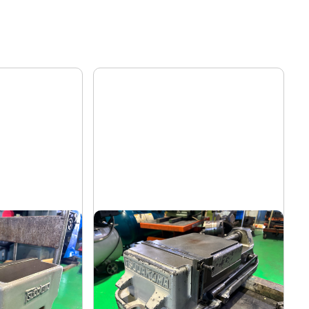
マシンバイス
ツダコマ
メーカー
VG-250
形
式