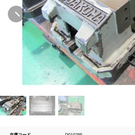
在庫コード
D010285