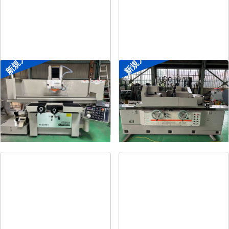
新規入荷
新規入荷
平面研削盤
円筒研削盤
メーカー
岡本
メーカー
シギヤ精機
形
式
PSG-84DX
形
式
GP-30B-100H
年
式
2009
年
式
1991