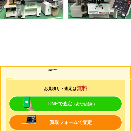
年
式
2015
年
式
1997
買取について
無料
お見積り・査定は
LINEで査定
（友だち追加）
買取フォームで査定