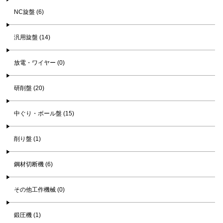
NC旋盤 (6)
汎用旋盤 (14)
放電・ワイヤー (0)
研削盤 (20)
中ぐり・ボール盤 (15)
削り盤 (1)
鋼材切断機 (6)
その他工作機械 (0)
鍛圧機 (1)