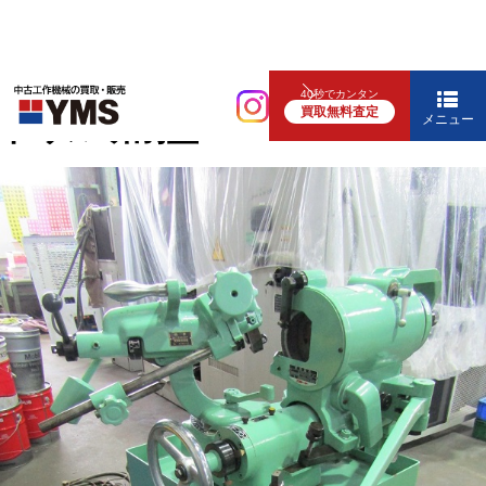
研削盤
40秒でカンタン
買取無料査定
ドリル研削盤
メニュー