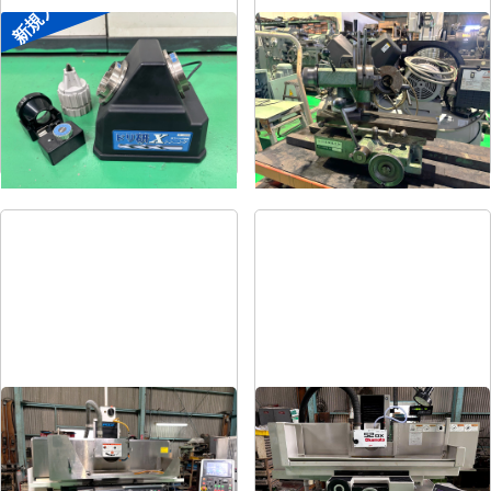
新規入荷
ドリル研削盤
ドリル研削盤
メーカー
ニシガキ
メーカー
飯田
形
式
ドリ研Xシンニング
形
式
YG-200F
年
式
-
年
式
-
平面研削盤
平面研削盤
メーカー
クロダ
メーカー
岡本
形
式
GS-63PFⅡ
形
式
PSG-52DX