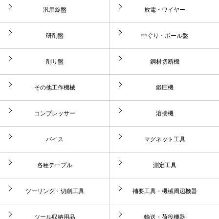
汎用旋盤
放電・ワイヤー
研削盤
中ぐり・ボール盤
削り盤
鋼材切断機
その他工作機械
鍛圧機
コンプレッサー
溶接機
バイス
マグネット工具
各種テーブル
測定工具
ツーリング・切削工具
補要工具・機械周辺機器
ツール収納用品
輸送・荷役機器