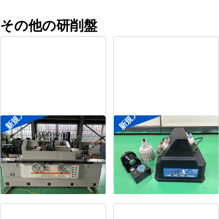
その他の研削盤
新規入荷
新規入荷
円筒研削盤
ドリル研削盤
メーカー
シギヤ精機
メーカー
ニシガキ
形
式
GP-30B-100H
形
式
ドリ研Xシンニング
年
式
1991
年
式
-