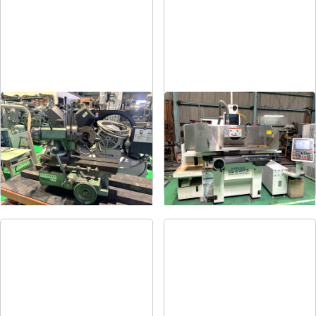
ドリル研削盤
平面研削盤
メーカー
飯田
メーカー
クロダ
形
式
YG-200F
形
式
GS-63PFⅡ
年
式
-
年
式
2015