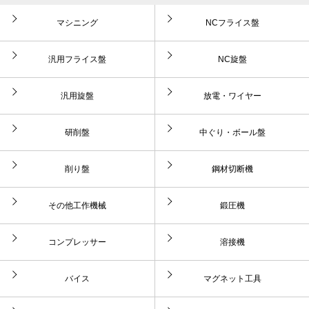
マシニング
NCフライス盤
汎用フライス盤
NC旋盤
汎用旋盤
放電・ワイヤー
研削盤
中ぐり・ボール盤
削り盤
鋼材切断機
その他工作機械
鍛圧機
コンプレッサー
溶接機
バイス
マグネット工具