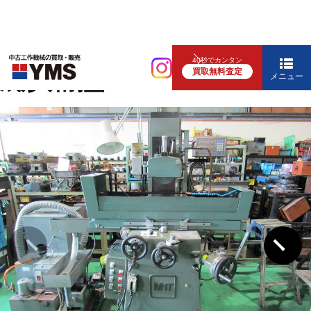
研削盤
40秒でカンタン
買取無料査定
成形研削盤
メニュー