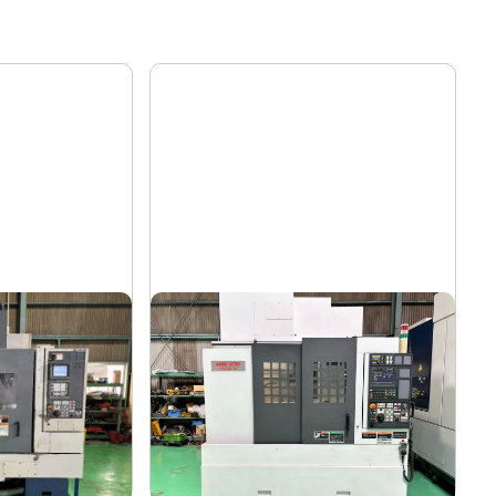
#5立マシニング
森精機
メーカー
R-MⅡ/40
NV5000α1A/40
形
式
2008
年
式