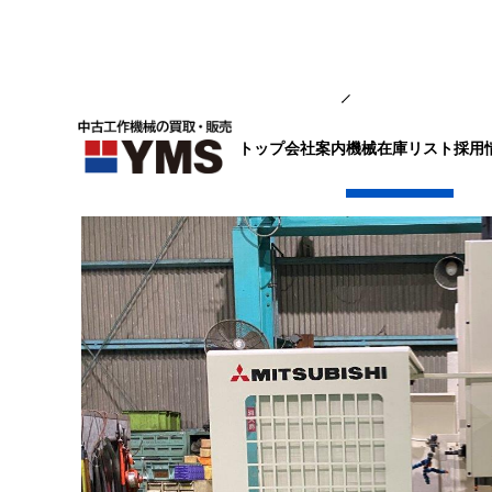
マシニング
トップ
会社案内
採用
機械在庫リスト
#5立マシニング