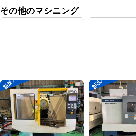
その他のマシニング
新規入荷
新規入荷
ドリリングセンター
#4立マシニング
ファナック
森精機
メーカー
メーカー
α-T14iAL
FRONTIE
形
式
形
式
1999
1995
年
式
年
式