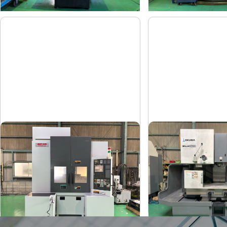
#4立マシニング
#5立マシニング
森精機
オークマ
メーカー
メーカー
NV4000DCG
MILLAC-5
形
式
形
式
2004
2006
年
式
年
式