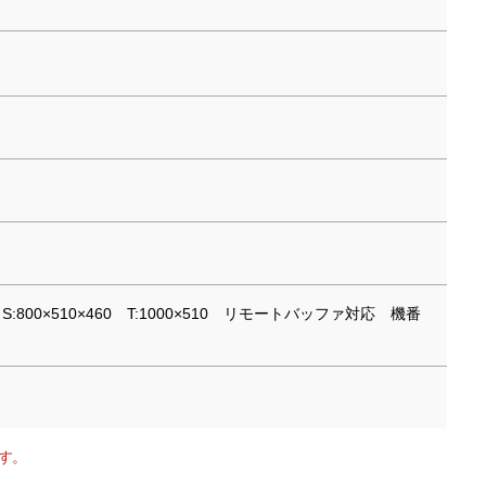
pm S:800×510×460 T:1000×510 リモートバッファ対応 機番
す。