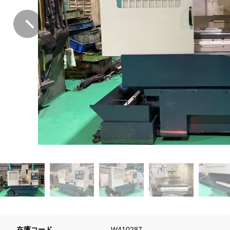
在庫コード
W410287