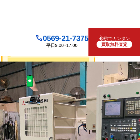
0569-21-7375
40秒でカンタン
買取無料査定
平日9:00~17:00
買取について
無料
お見積り・査定は
LINEで査定
（友だち追加）
買取フォームで査定
お電話でも受け付けております
0569-21-7375