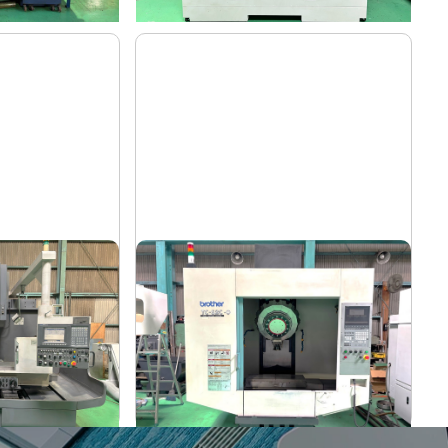
タッピングセンター
ブラザー
メーカー
61V
TC-S2C-O
形
式
2007
年
式